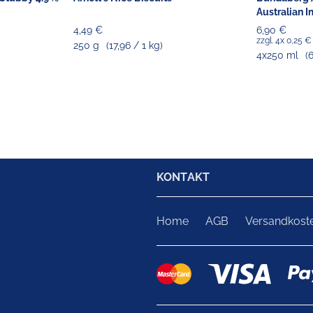
Australian I
4,49 €
6,90 €
zzgl. 4x 0,25 
250 g
(17,96 / 1 kg)
4x250 ml
(
KONTAKT
Home
AGB
Versandkost