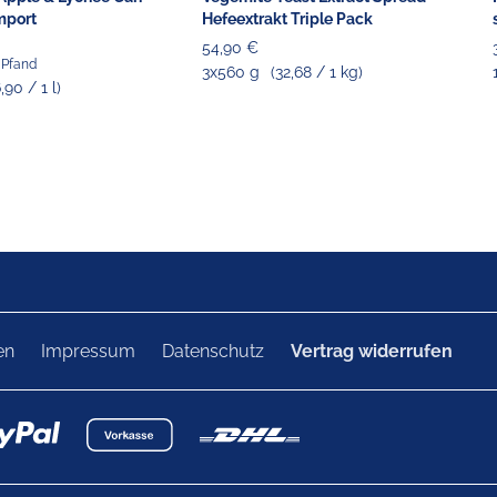
mport
Hefeextrakt Triple Pack
54,90 €
€ Pfand
3x560 g
(32,68 / 1 kg)
6,90 / 1 l)
en
Impressum
Datenschutz
Vertrag widerrufen