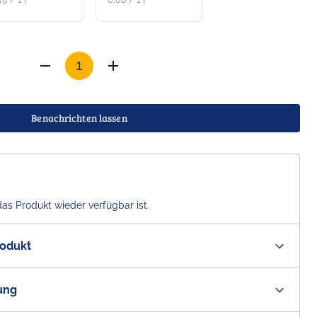
59 / 1 l
6,60 / 1 l
Benachrichten lassen
das Produkt wieder verfügbar ist.
rodukt
1574
ung