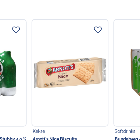
Kekse
Softdrinks
 Stubby 4.9 %
Arnott's Nice Biscuits
Bundaberg A