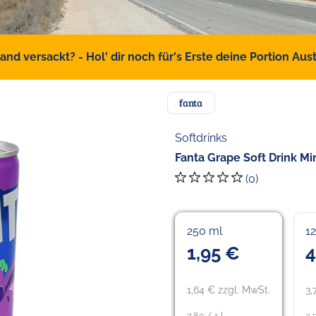
d versackt? - Hol' dir noch für's Erste deine Portion Austr
fanta
Softdrinks
Fanta Grape Soft Drink Mi
(0)
250 ml
1
1,95 €
4
1,64 € zzgl. MwSt.
3,