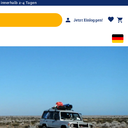
 innerhalb 2-4 Tagen
favorite
person
shopping_cart
Jetzt Einloggen!