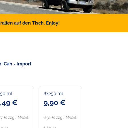
alien auf den Tisch. Enjoy!
ni Can - Import
250 ml
6x250 ml
,49 €
9,90 €
77 € zzgl. MwSt.
8,32 € zzgl. MwSt.