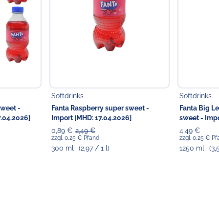
Softdrinks
Softdrinks
sweet -
Fanta Raspberry super sweet -
Fanta Big L
7.04.2026]
Import [MHD: 17.04.2026]
sweet - Imp
0,89 €
2,49 €
4,49 €
zzgl. 0,25 € Pfand
zzgl. 0,25 € P
300 ml
(2,97 / 1 l)
1250 ml
(3,