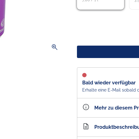
7,80 / 1 l
3,
zoom_in
Bald wieder verfügbar
Erhalte eine E-Mail sobald 
Mehr zu diesem P
Artikelnummer
AU10
Produktbeschreib