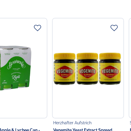
Herzhafter Aufstrich
pple & Lychee Can -
Vegemite Yeast Extract Spread