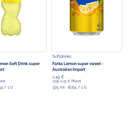
Softdrinks
emon Soft Drink super
Fanta Lemon super sweet -
ort
Australian Import
2,49 €
fand
zzgl. 0,25 € Pfand
59 / 1 l)
375 ml
(6,64 / 1 l)