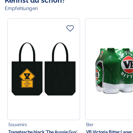
Kennst du schon?
Empfehlungen
Souvenirs
Bier
Tragetasche black 'The Aussie Guy'
VB Victoria Bitter Lager