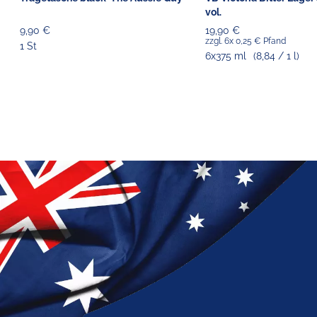
vol.
9,90 €
19,90 €
zzgl. 6x 0,25 € Pfand
1 St
6x375 ml
(8,84 / 1 l)