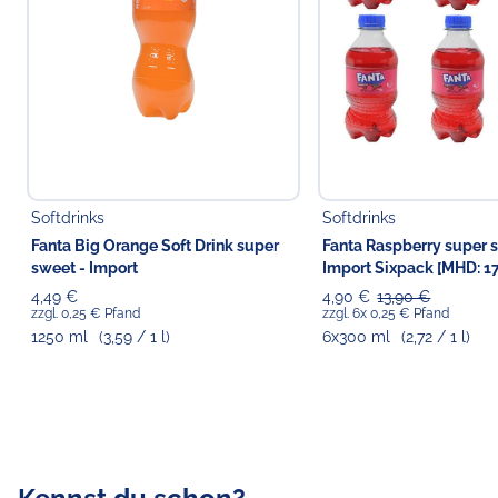
Softdrinks
Softdrinks
Fanta Big Orange Soft Drink super
Fanta Raspberry super 
sweet - Import
Import Sixpack [MHD: 1
4,49 €
4,90 €
13,90 €
zzgl. 0,25 € Pfand
zzgl. 6x 0,25 € Pfand
1250 ml
(3,59 / 1 l)
6x300 ml
(2,72 / 1 l)