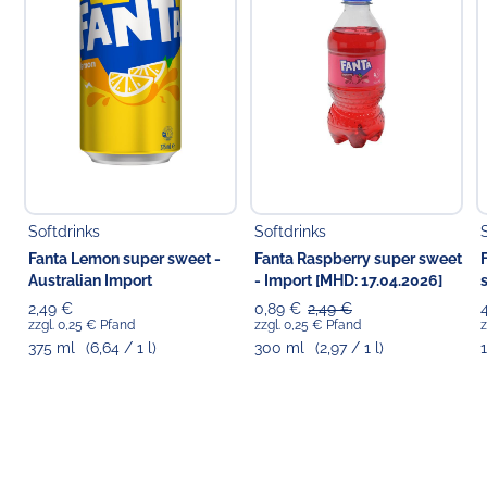
\
Verantwortlicher Lebensmittelunternehmer
Die glorreichen 6 GmbH
Am Dickobskreuz 10
53121 Bonn
Deutschland
E-Mail:
support@peanutbuttershop.de
Telefon: (+49) 0228 54881272
Softdrinks
Softdrinks
Fanta Lemon super sweet -
Fanta Raspberry super sweet
Australian Import
- Import [MHD: 17.04.2026]
2,49 €
0,89 €
2,49 €
zzgl. 0,25 € Pfand
zzgl. 0,25 € Pfand
z
375 ml
(6,64 / 1 l)
300 ml
(2,97 / 1 l)