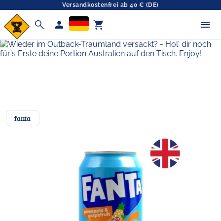
Versandkostenfrei ab 40 € (DE)
search
person
shopping_cart
fanta