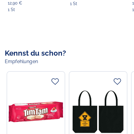
12,90 €
1 St
1 St
1
Kennst du schon?
Empfehlungen