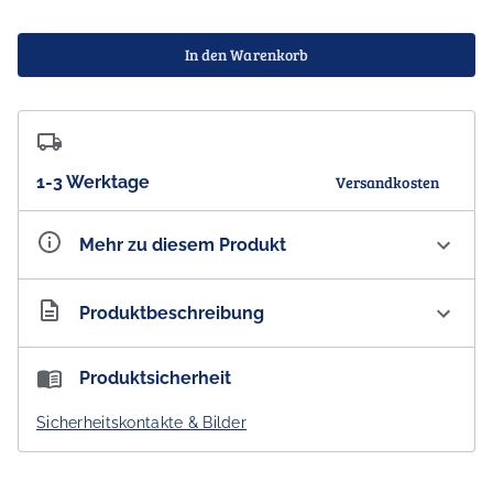
In den Warenkorb
1-3 Werktage
Versandkosten
Mehr zu diesem Produkt
Artikelnummer
AU300618
Produktbeschreibung
Brettspiel 'Outback Crossing'
Produktsicherheit
Outback Crossing ist ein tierisches Legespiel von Bruce
Sicherheitskontakte & Bilder
Whitehill für 2-6 Spieler ab 8 Jahren.
Sechs bis sieben Tierarten durchqueren das Outback.