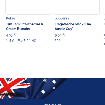
Kekse
Souvenirs
Tim Tam Strawberries &
Tragetasche black 'The
Cream Biscuits
Aussie Guy'
4,69 €
9,90 €
z
165 g
(28,42 / 1 kg)
1 St