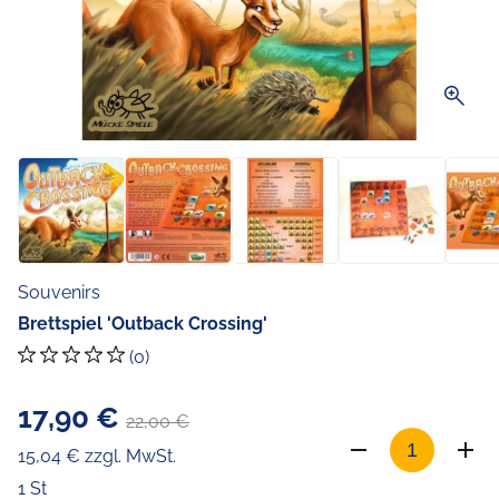
zoom_in
Souvenirs
Brettspiel 'Outback Crossing'
(0)
17,90 €
22,00 €
15,04 € zzgl. MwSt.
1 St