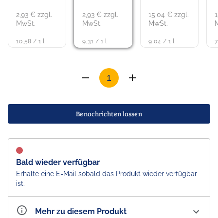
2,93 € zzgl.
2,93 € zzgl.
15,04 € zzgl.
1
MwSt.
MwSt.
MwSt.
10,58 / 1 l
9,31 / 1 l
9,04 / 1 l
7
Benachrichten lassen
Bald wieder verfügbar
Erhalte eine E-Mail sobald das Produkt wieder verfügbar
ist.
Mehr zu diesem Produkt