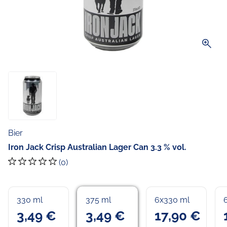
zoom_in
Bier
Iron Jack Crisp Australian Lager Can 3.3 % vol.
(0)
330 ml
375 ml
6x330 ml
3,49 €
3,49 €
17,90 €