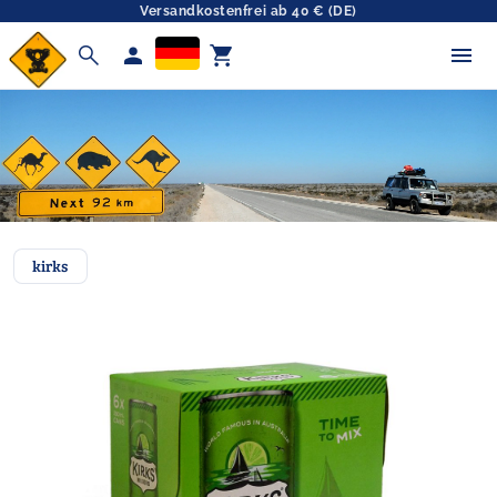
Versandkostenfrei ab 40 € (DE)
search
person
shopping_cart
kirks