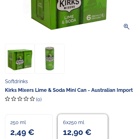
zoom_in
Softdrinks
Kirks Mixers Lime & Soda Mini Can - Australian Import
(0)
250 ml
6x250 ml
2,49 €
12,90 €