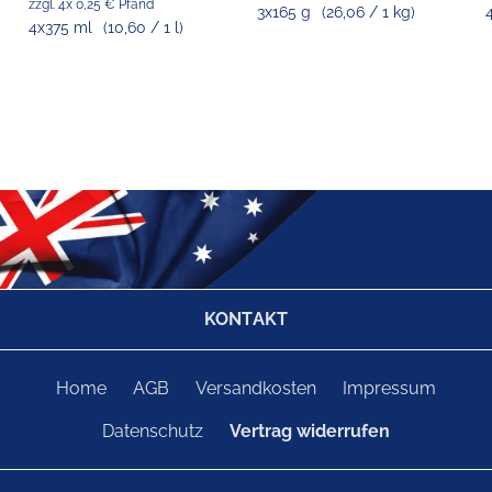
zzgl. 4x 0,25 € Pfand
3x165 g
(26,06 / 1 kg)
4x375 ml
(10,60 / 1 l)
KONTAKT
Home
AGB
Versandkosten
Impressum
Datenschutz
Vertrag widerrufen