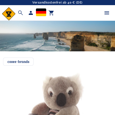
Versandkostenfrei ab 40 € (DE)
search
person
shopping_cart
cooee-brands