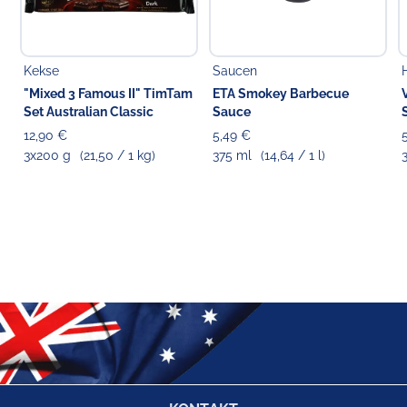
Kekse
Saucen
"Mixed 3 Famous II" TimTam
ETA Smokey Barbecue
Set Australian Classic
Sauce
12,90 €
5,49 €
3x200 g
(21,50 / 1 kg)
375 ml
(14,64 / 1 l)