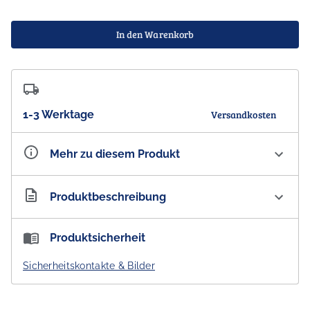
In den Warenkorb
1-3 Werktage
Versandkosten
Mehr zu diesem Produkt
Artikelnummer
AU300101
Produktbeschreibung
Koala - Kamilaroi Rarities - Aboriginal Dot Art Gaayli
Produktsicherheit
Design - Stofftier, 17 cm
Sicherheitskontakte & Bilder
- DESIGNED IN AUSTRALIA -
Größe:
17 cm