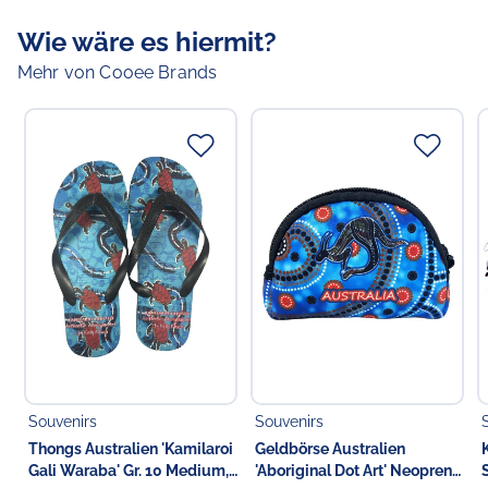
Motiv:
Kamilaroi Rarities - Aboriginal Dot Art Gaayli
Wie wäre es hiermit?
Design
Farbe:
grau
Mehr von Cooee Brands
Verantwortlicher Lebensmittelunternehmer
Verantwortliche Person in der EU
Choppy's Food & Non-Food GmbH
Koldingstr. 1B
22769 Hamburg
Deutschland
Souvenirs
Souvenirs
Thongs Australien 'Kamilaroi
Geldbörse Australien
Gali Waraba' Gr. 10 Medium,
'Aboriginal Dot Art' Neopren