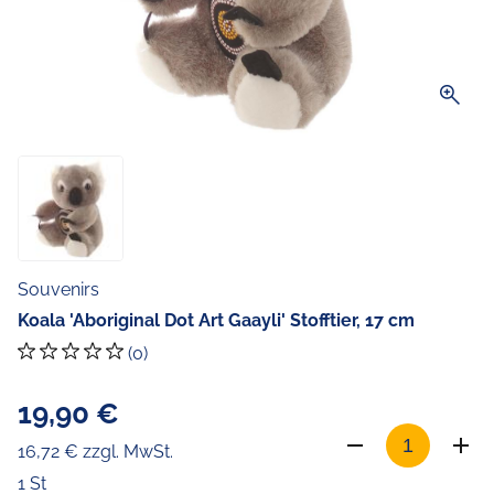
zoom_in
Souvenirs
Koala 'Aboriginal Dot Art Gaayli' Stofftier, 17 cm
(0)
19,90 €
16,72 € zzgl. MwSt.
1 St