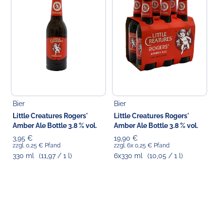
Choppy's Food & Non-Food GmbH
Koldingstr. 1B
22769 Hamburg
Bier
Bier
Little Creatures Rogers'
Little Creatures Rogers'
Amber Ale Bottle 3.8 % vol.
Amber Ale Bottle 3.8 % vol.
3,95 €
19,90 €
zzgl. 0,25 € Pfand
zzgl. 6x 0,25 € Pfand
330 ml
(11,97 / 1 l)
6x330 ml
(10,05 / 1 l)