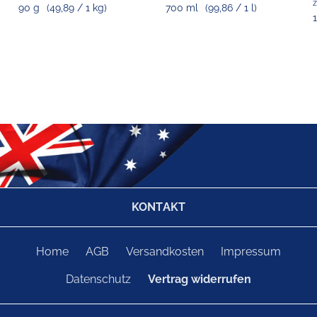
z
90 g
(49,89 / 1 kg)
700 ml
(99,86 / 1 l)
KONTAKT
Home
AGB
Versandkosten
Impressum
Datenschutz
Vertrag widerrufen