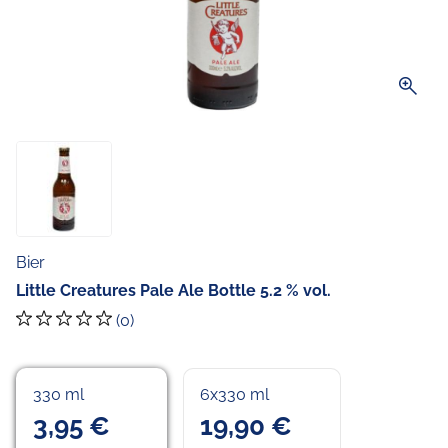
zoom_in
Bier
Little Creatures Pale Ale Bottle 5.2 % vol.
(0)
330 ml
6x330 ml
3,95 €
19,90 €