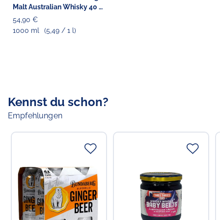
Malt Australian Whisky 40 %
vol.
54,90 €
1000 ml
(5,49 / 1 l)
Verantwortlicher Lebensmittelunternehmer
Choppy's Food & Non-Food GmbH
Koldingstr. 1B
22769 Hamburg
Kennst du schon?
Empfehlungen