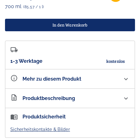
700 ml
(85,57 / 1 l)
In den Warenkorb
1-3 Werktage
kostenlos
Mehr zu diesem Produkt
Artikelnummer
AU100747
Produktbeschreibung
Starward NOVA Single Malt Australian Whisky 41 % vol.
Produktsicherheit
Im wunderbaren Klima von Melbourne reifte der
Sicherheitskontakte & Bilder
Steward NOVA Single Malt Australian Whisky in