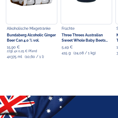
Alkoholische Mixgetränke
Früchte
Bundaberg Alcoholic Ginger
Three Threes Australian
Beer Can 4.0 % vol.
Sweet Whole Baby Beets
Beetroot
15,90 €
5,49 €
zzgl. 4x 0,25 € Pfand
415 g
(24,08 / 1 kg)
4x375 ml
(10,60 / 1 l)