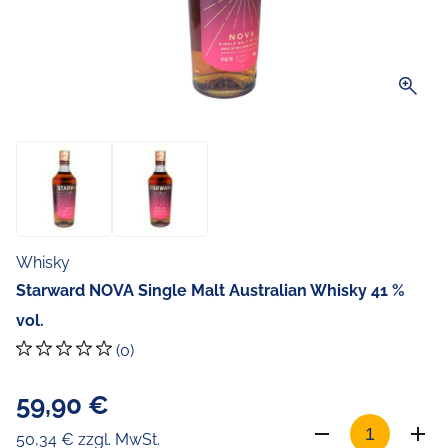
zoom_in
Whisky
Starward NOVA Single Malt Australian Whisky 41 %
vol.
(0)
59,90 €
50,34 € zzgl. MwSt.