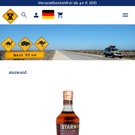
Versandkostenfrei ab 40 € (DE)
search
person
shopping_cart
starward