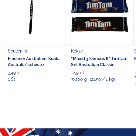
Souvenirs
Kekse
Fineliner Australien 'Koala
"Mixed 3 Famous II" TimTam
Australia' schwarz
Set Australian Classic
3,49 €
12,90 €
z
1 St
3x200 g
(21,50 / 1 kg)