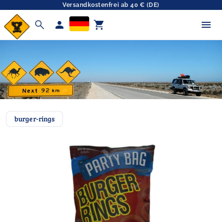
Versandkostenfrei ab 40 € (DE)
search
person
shopping_cart
burger-rings