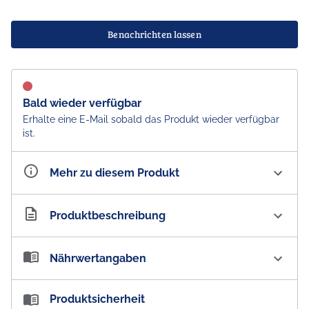
Benachrichten lassen
Bald wieder verfügbar
Erhalte eine E-Mail sobald das Produkt wieder verfügbar
ist.
Mehr zu diesem Produkt
Artikelnummer
AU100809
Produktbeschreibung
Burger Rings Maissnack Party Bag
Nährwertangaben
PROUDLY AUSTRALIAN MADE
Nährwertangaben:
Produktsicherheit