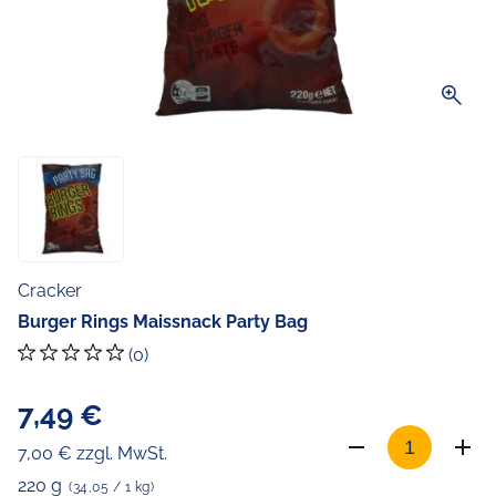
zoom_in
Cracker
Burger Rings Maissnack Party Bag
(0)
7,49 €
7,00 € zzgl. MwSt.
220 g
(34,05 / 1 kg)