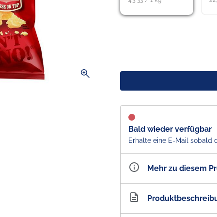
43,33 / 1 kg
22
zoom_in
Bald wieder verfügbar
Erhalte eine E-Mail sobald 
Mehr zu diesem P
Artikelnummer
AU10
Produktbeschreib