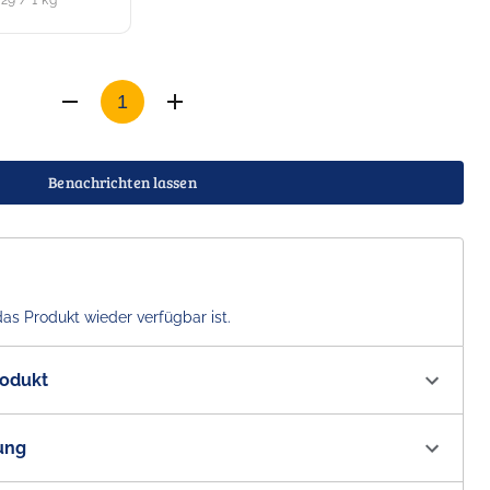
,29 / 1 kg
Benachrichten lassen
das Produkt wieder verfügbar ist.
rodukt
1153
ung