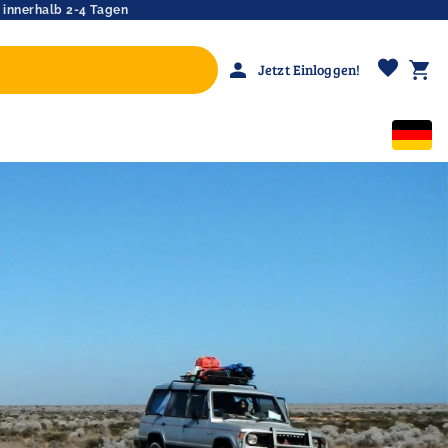
 innerhalb 2-4 Tagen
favorite
person
shopping_cart
Jetzt Einloggen!