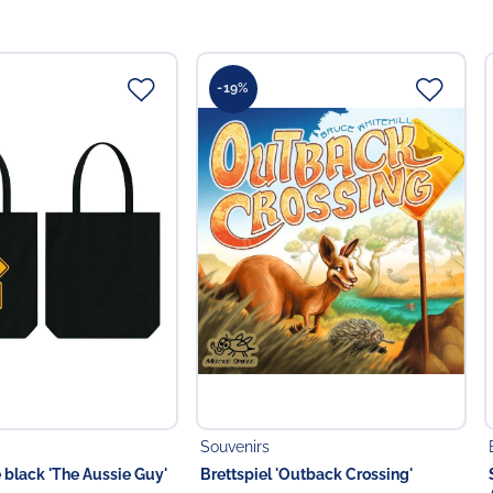
-19%
Souvenirs
 black 'The Aussie Guy'
Brettspiel 'Outback Crossing'