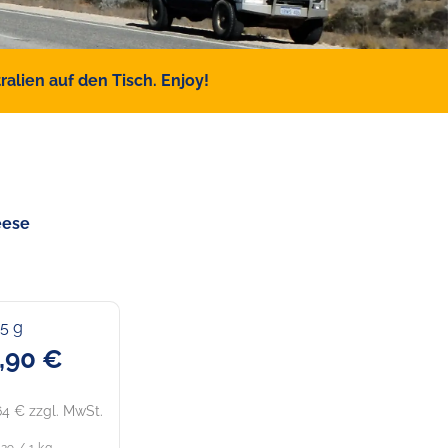
alien auf den Tisch. Enjoy!
eese
5 g
,90 €
64 € zzgl. MwSt.