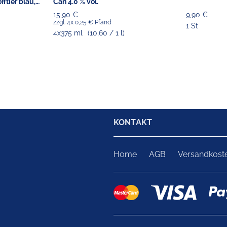
ftier blau,
Can 4.0 % vol.
15,90 €
9,90 €
zzgl. 4x 0,25 € Pfand
1 St
4x375 ml
(10,60 / 1 l)
KONTAKT
Home
AGB
Versandkost