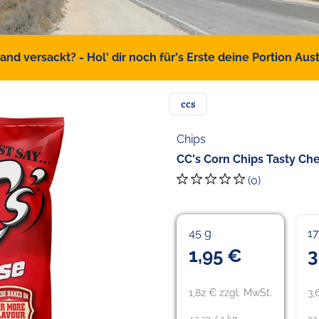
d versackt? - Hol' dir noch für's Erste deine Portion Austr
ccs
Chips
CC's Corn Chips Tasty Ch
(0)
45 g
17
1,95 €
3
1,82 € zzgl. MwSt.
3,