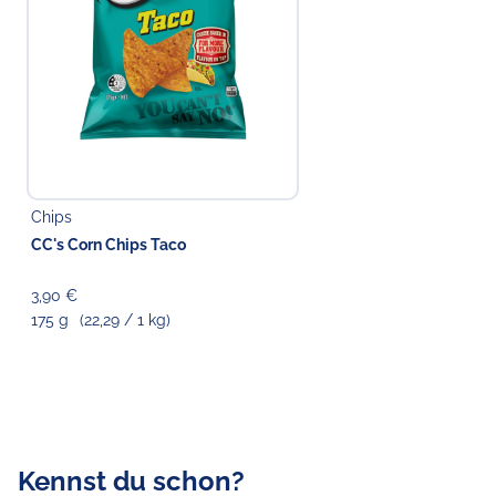
Chips
CC's Corn Chips Taco
3,90 €
175 g
(22,29 / 1 kg)
Kennst du schon?