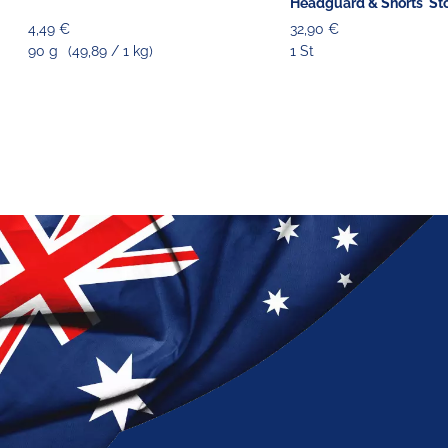
Headguard & Shorts' Stof
42 cm
4,49 €
32,90 €
90 g
(49,89 / 1 kg)
1 St