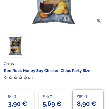
zoom_in
Chips
Red Rock Honey Soy Chicken Chips Party Size
(0)
90 g
165 g
290 g
3,90 €
5,69 €
8,90 €