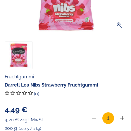
zoom_in
Fruchtgummi
Darrell Lea Nibs Strawberry Fruchtgummi
(0)
4,49 €
4,20 € zzgl. MwSt.
200 g
(22,45 / 1 kg)