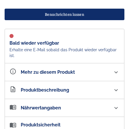
Benachrichten lassen
Bald wieder verfügbar
Erhalte eine E-Mail sobald das Produkt wieder verfügbar
ist.
Mehr zu diesem Produkt
Artikelnummer
AU101480
Produktbeschreibung
Darrell Lea Nibs Strawberry Flavoured Fruchtgummi
Nährwertangaben
Verwöhne deinen süßen Hunger mit köstlich
Nährwertangaben:
Produktsicherheit