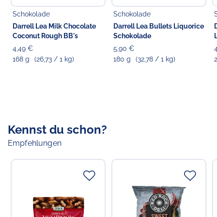
anderen Nüssen enthalten.
Schokolade
Schokolade
Darrell Lea Milk Chocolate
Darrell Lea Bullets Liquorice
Coconut Rough BB's
Schokolade
4,49 €
5,90 €
168 g
(26,73 / 1 kg)
180 g
(32,78 / 1 kg)
Kennst du schon?
Empfehlungen