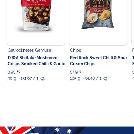
Getrocknetes Gemüse
Chips
DJ&A Shiitake Mushroom
Red Rock Sweet Chilli & Sour
Crisps Smoked Chilli & Garlic
Cream Chips
3,95 €
5,69 €
30 g
(131,67 / 1 kg)
165 g
(34,48 / 1 kg)