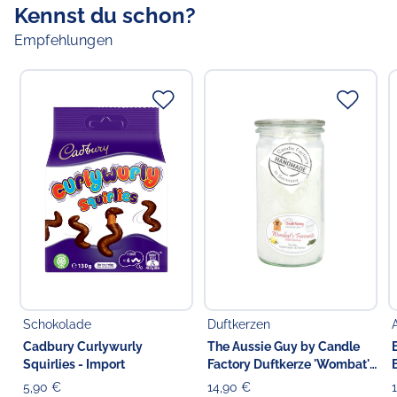
Kennst du schon?
Empfehlungen
Schokolade
Duftkerzen
Cadbury Curlywurly
The Aussie Guy by Candle
Squirlies - Import
Factory Duftkerze 'Wombat's
Favourite' 13.5 cm
5,90 €
14,90 €