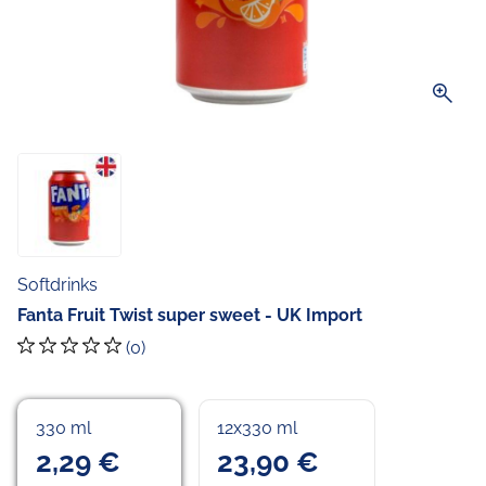
zoom_in
Softdrinks
Fanta Fruit Twist super sweet - UK Import
(0)
330 ml
12x330 ml
2,29 €
23,90 €