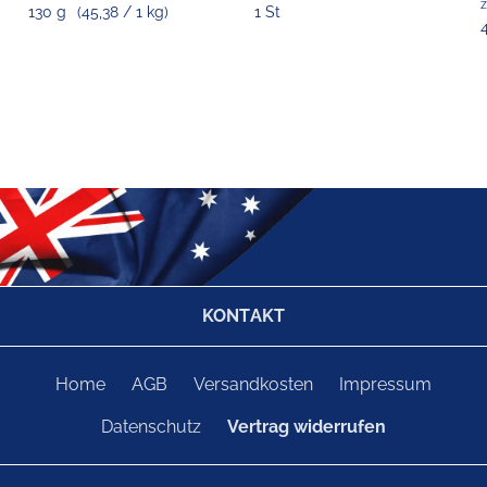
z
130 g
(45,38 / 1 kg)
1 St
KONTAKT
Home
AGB
Versandkosten
Impressum
Datenschutz
Vertrag widerrufen