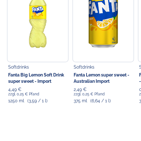
\
Verantwortlicher Lebensmittelunternehmer
Die glorreichen 6 GmbH
Am Dickobskreuz 10
53121 Bonn
Deutschland
E-Mail:
support@peanutbuttershop.de
Telefon: (+49) 0228 54881272
Softdrinks
Softdrinks
Fanta Big Lemon Soft Drink
Fanta Lemon super sweet -
super sweet - Import
Australian Import
4,49 €
2,49 €
zzgl. 0,25 € Pfand
zzgl. 0,25 € Pfand
z
1250 ml
(3,59 / 1 l)
375 ml
(6,64 / 1 l)