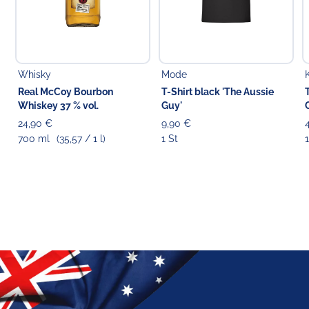
Whisky
Mode
Real McCoy Bourbon
T-Shirt black 'The Aussie
Whiskey 37 % vol.
Guy'
24,90 €
9,90 €
700 ml
(35,57 / 1 l)
1 St