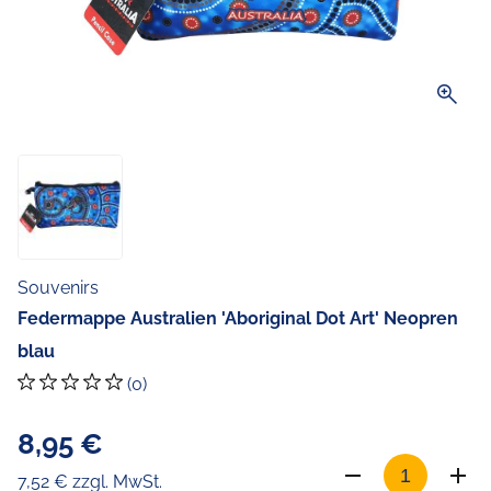
zoom_in
Souvenirs
Federmappe Australien 'Aboriginal Dot Art' Neopren
blau
(0)
8,95 €
7,52 € zzgl. MwSt.