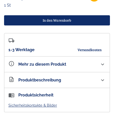
1 St
In den Warenkorb
1-3 Werktage
Versandkosten
Mehr zu diesem Produkt
Artikelnummer
AU300103
Produktbeschreibung
Federmappe Australien - Aboriginal Dot Art Känguru
Produktsicherheit
Australia - Neopren blau, 11 cm
Sicherheitskontakte & Bilder
- DESIGNED IN AUSTRALIA -