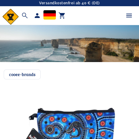
Versandkostenfrei ab 40 € (DE)
search
person
shopping_cart
cooee-brands