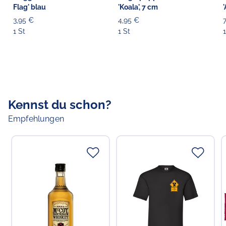
Flag' blau
'Koala', 7 cm
3,95 €
4,95 €
1 St
1 St
1
Kennst du schon?
Empfehlungen