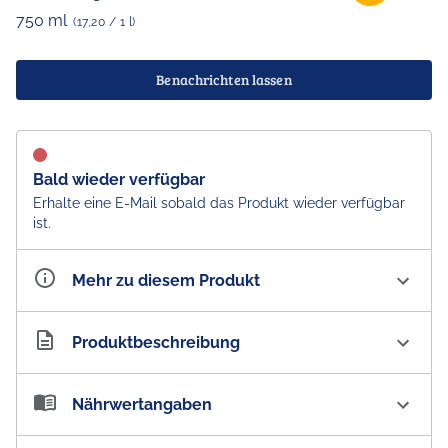
750 ml
(17,20 / 1 l)
Benachrichten lassen
Bald wieder verfügbar
Erhalte eine E-Mail sobald das Produkt wieder verfügbar
ist.
Mehr zu diesem Produkt
Artikelnummer
AU100900
Produktbeschreibung
Glaetzer Heartland Cabernet Sauvignon 2018 14.5 % vol.
Nährwertangaben
Langhorne Creek, South Australia