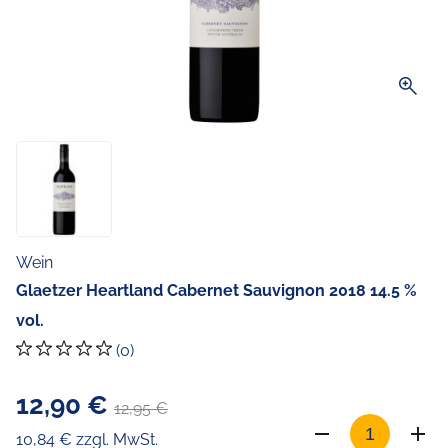
zoom_in
Wein
Glaetzer Heartland Cabernet Sauvignon 2018 14.5 %
vol.
(0)
12,90 €
12,95 €
10,84 € zzgl. MwSt.