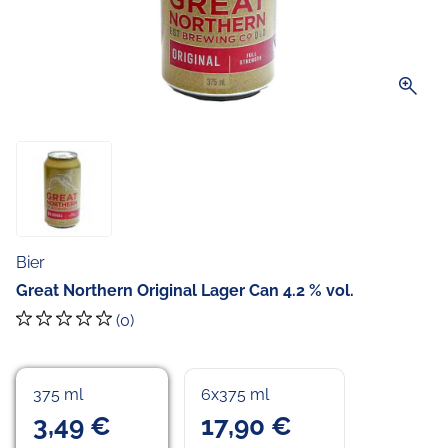
zoom_in
Bier
Great Northern Original Lager Can 4.2 % vol.
(0)
375 ml
6x375 ml
3,49 €
17,90 €