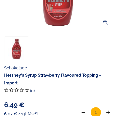
zoom_in
Schokolade
Hershey's Syrup Strawberry Flavoured Topping -
Import
(0)
6,49 €
6,07 € zzgl. MwSt.