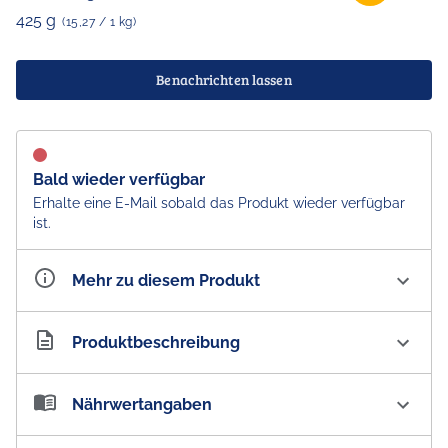
425 g
(15,27 / 1 kg)
Benachrichten lassen
Bald wieder verfügbar
Erhalte eine E-Mail sobald das Produkt wieder verfügbar
ist.
Mehr zu diesem Produkt
Artikelnummer
AU101549
Produktbeschreibung
Hershey's Syrup Strawberry Flavoured Topping -
Nährwertangaben
Australian Import