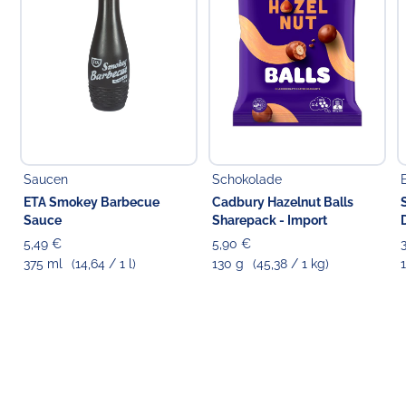
Saucen
Schokolade
ETA Smokey Barbecue
Cadbury Hazelnut Balls
Sauce
Sharepack - Import
5,49 €
5,90 €
375 ml
(14,64 / 1 l)
130 g
(45,38 / 1 kg)