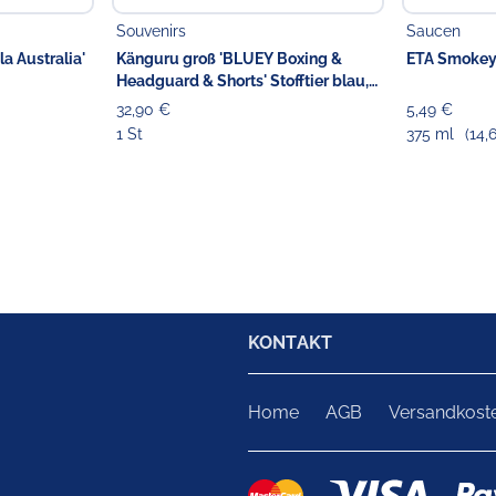
Souvenirs
Saucen
la Australia'
Känguru groß 'BLUEY Boxing &
ETA Smokey
Headguard & Shorts' Stofftier blau,
42 cm
32,90 €
5,49 €
1 St
375 ml
(14,6
KONTAKT
Home
AGB
Versandkost