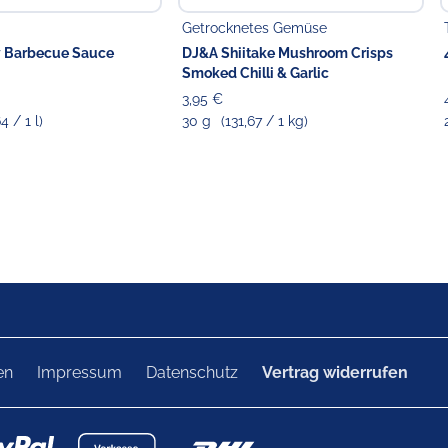
Getrocknetes Gemüse
 Barbecue Sauce
DJ&A Shiitake Mushroom Crisps
Smoked Chilli & Garlic
3,95 €
4 / 1 l)
30 g
(131,67 / 1 kg)
en
Impressum
Datenschutz
Vertrag widerrufen