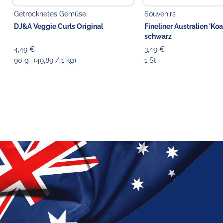
Getrocknetes Gemüse
Souvenirs
DJ&A Veggie Curls Original
Fineliner Australien 'Koa
schwarz
4,49 €
3,49 €
90 g
(49,89 / 1 kg)
1 St