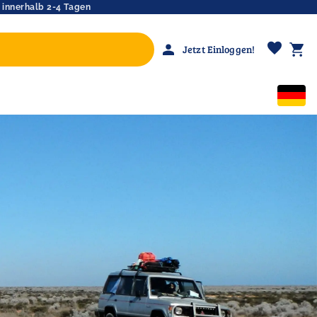
 innerhalb 2-4 Tagen
favorite
person
shopping_cart
Jetzt Einloggen!