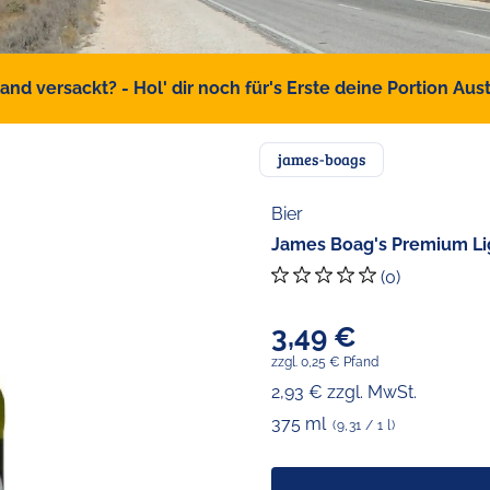
d versackt? - Hol' dir noch für's Erste deine Portion Austr
james-boags
Bier
James Boag's Premium Ligh
(0)
3,49 €
zzgl. 0,25 € Pfand
2,93 € zzgl. MwSt.
375 ml
(9,31 / 1 l)