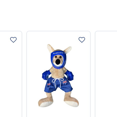
ausgewiesen).
Verantwortlicher Lebensmi
Choppy's Food & Non-
Koldingstr. 1B
22769 Hamburg