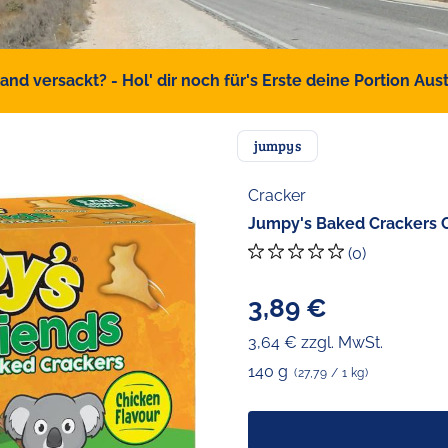
d versackt? - Hol' dir noch für's Erste deine Portion Austr
jumpys
Cracker
Jumpy's Baked Crackers 
(0)
3,89 €
3,64 € zzgl. MwSt.
140 g
(27,79 / 1 kg)