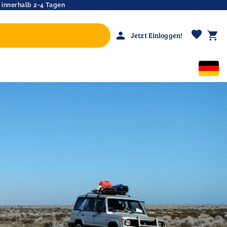
 innerhalb 2-4 Tagen
favorite
person
shopping_cart
Jetzt Einloggen!