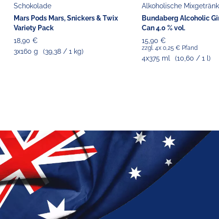
Schokolade
Alkoholische Mixgeträn
Mars Pods Mars, Snickers & Twix
Bundaberg Alcoholic Gi
Variety Pack
Can 4.0 % vol.
18,90 €
15,90 €
zzgl. 4x 0,25 € Pfand
3x160 g
(39,38 / 1 kg)
4x375 ml
(10,60 / 1 l)