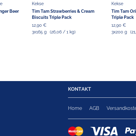
ke
Kekse
Kekse
nger Beer
Tim Tam Strawberries & Cream
Tim Tam Ori
Biscuits Triple Pack
Triple Pack
12,90 €
12,90 €
3x165 g
(26,06 / 1 kg)
3x200 g
(21
KONTAKT
Home
AGB
Versandkost