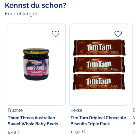
Kennst du schon?
Empfehlungen
Früchte
Kekse
Three Threes Australian
Tim Tam Original Chocolate
Sweet Whole Baby Beets
Biscuits Triple Pack
Beetroot
5,49 €
12,90 €