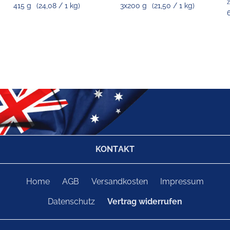
z
415 g
(24,08 / 1 kg)
3x200 g
(21,50 / 1 kg)
KONTAKT
Home
AGB
Versandkosten
Impressum
Datenschutz
Vertrag widerrufen