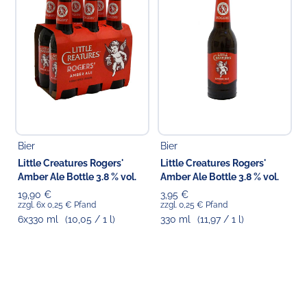
Choppy's Food & Non-Food GmbH
Koldingstr. 1B
22769 Hamburg
Bier
Bier
Little Creatures Rogers'
Little Creatures Rogers'
Amber Ale Bottle 3.8 % vol.
Amber Ale Bottle 3.8 % vol.
19,90 €
3,95 €
zzgl. 6x 0,25 € Pfand
zzgl. 0,25 € Pfand
6x330 ml
(10,05 / 1 l)
330 ml
(11,97 / 1 l)