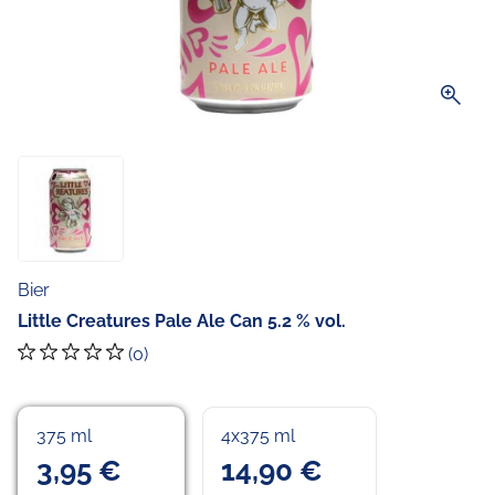
zoom_in
Bier
Little Creatures Pale Ale Can 5.2 % vol.
(0)
375 ml
4x375 ml
3,95 €
14,90 €