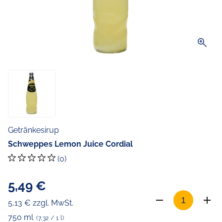
zoom_in
Getränkesirup
Schweppes Lemon Juice Cordial
(0)
5,49 €
5,13 € zzgl. MwSt.
750 ml
(7,32 / 1 l)