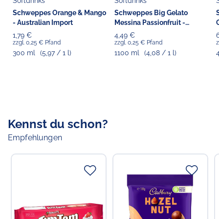
Enthält Sulfit.
Softdrinks
Softdrinks
Schweppes Orange & Mango
Schweppes Big Gelato
- Australian Import
Messina Passionfruit -
Australian Import
1,79 €
4,49 €
zzgl. 0,25 € Pfand
zzgl. 0,25 € Pfand
z
300 ml
(5,97 / 1 l)
1100 ml
(4,08 / 1 l)
Kennst du schon?
Empfehlungen