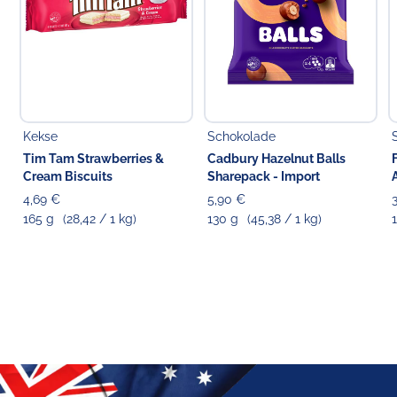
Kekse
Schokolade
Tim Tam Strawberries &
Cadbury Hazelnut Balls
Cream Biscuits
Sharepack - Import
4,69 €
5,90 €
165 g
(28,42 / 1 kg)
130 g
(45,38 / 1 kg)
1