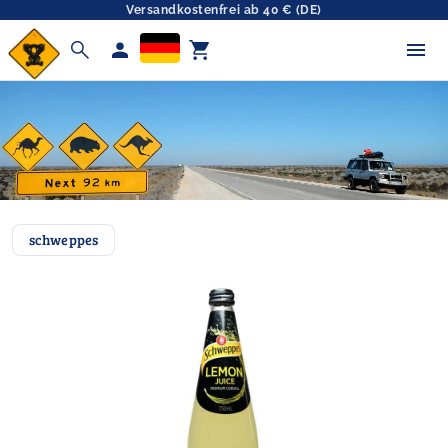
Versandkostenfrei ab 40 € (DE)
search
person
shopping_cart
schweppes