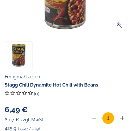
zoom_in
Fertigmahlzeiten
Stagg Chili Dynamite Hot Chili with Beans
(0)
6,49 €
6,07 € zzgl. MwSt.
425 g
(15,27 / 1 kg)