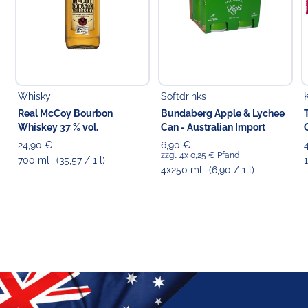
Whisky
Softdrinks
Real McCoy Bourbon
Bundaberg Apple & Lychee
Whiskey 37 % vol.
Can - Australian Import
24,90 €
6,90 €
zzgl. 4x 0,25 € Pfand
700 ml
(35,57 / 1 l)
4x250 ml
(6,90 / 1 l)