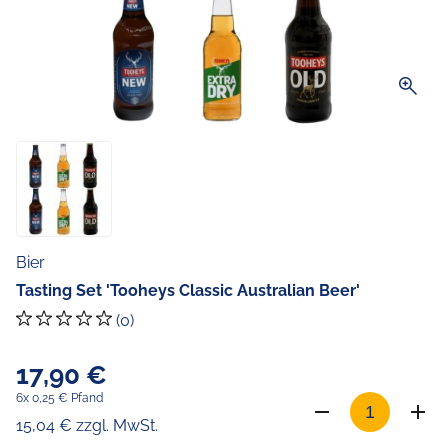
zoom_in
Bier
Tasting Set 'Tooheys Classic Australian Beer'
(0)
17,90 €
6x 0,25 € Pfand
15,04 € zzgl. MwSt.