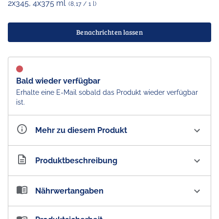
2x345, 4x375 ml
(8,17 / 1 l)
Benachrichten lassen
Bald wieder verfügbar
Erhalte eine E-Mail sobald das Produkt wieder verfügbar
ist.
Mehr zu diesem Produkt
Artikelnummer
AU200351
Produktbeschreibung
Tasting Set "Tooheys Classic Australian Beer" Sixpack
Nährwertangaben
Entdeckt die 3 Classic Tooheys Biere aus Australien
jetzt im praktischen Tasting Set, diese enthält jeweils:
Nährwertangaben: