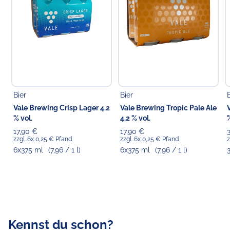
Flasche bzw. Dose).
Pfand wird je nach vorliegendem Angebotsformat
entweder zzgl. erhoben (wenn separat ausgewiesen)
oder ist bereits im Preis inkludiert (wenn nicht separat
ausgewiesen).
Verantwortlicher Lebensmittelunternehmer
Choppy's Food & Non-Food GmbH
Bier
Bier
Koldingstr. 1B
Vale Brewing Crisp Lager 4.2
Vale Brewing Tropic Pale Ale
22769 Hamburg
% vol.
4.2 % vol.
17,90 €
17,90 €
zzgl. 6x 0,25 € Pfand
zzgl. 6x 0,25 € Pfand
z
6x375 ml
(7,96 / 1 l)
6x375 ml
(7,96 / 1 l)
Kennst du schon?