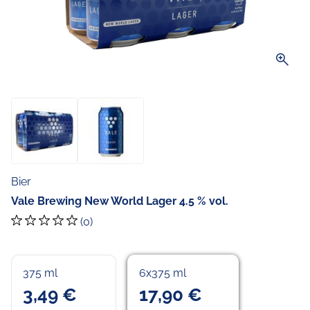
zoom_in
Bier
Vale Brewing New World Lager 4.5 % vol.
(0)
375 ml
6x375 ml
3,49 €
17,90 €