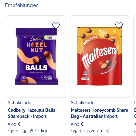
Empfehlungen
Schokolade
Schokolade
Cadbury Hazelnut Balls
Maltesers Honeycomb Share
Sharepack - Import
Bag - Australian Import
5,90 €
5,90 €
130 g
(45,38 / 1 kg)
125 g
(47,20 / 1 kg)