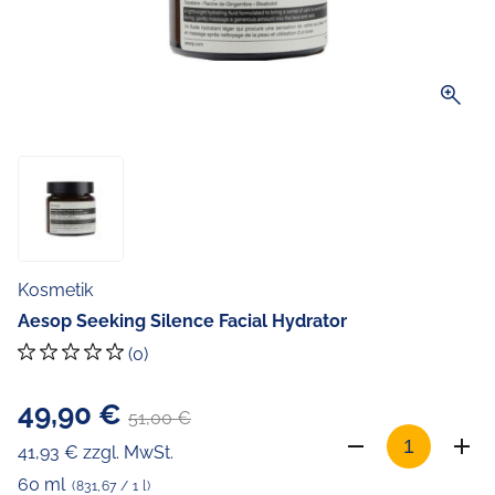
zoom_in
Kosmetik
Aesop Seeking Silence Facial Hydrator
(0)
49,90 €
51,00 €
41,93 € zzgl. MwSt.
60 ml
(831,67 / 1 l)