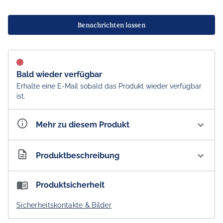
Benachrichten lassen
Bald wieder verfügbar
Erhalte eine E-Mail sobald das Produkt wieder verfügbar
ist.
Mehr zu diesem Produkt
Artikelnummer
AU300343
Produktbeschreibung
Aesop Seeking Silence Facial Hydrator
Produktsicherheit
Eine leichte, feuchtigkeitsspendende Lotion, die
Sicherheitskontakte & Bilder
empfindlicher Haut ein Gefühl von Ruhe verleiht,