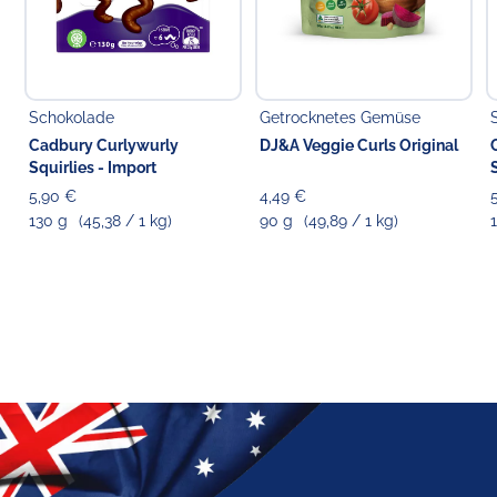
Schokolade
Getrocknetes Gemüse
Cadbury Curlywurly
DJ&A Veggie Curls Original
Squirlies - Import
5,90 €
4,49 €
130 g
(45,38 / 1 kg)
90 g
(49,89 / 1 kg)