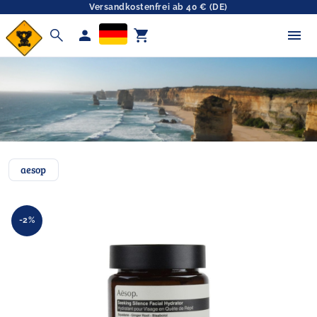
Versandkostenfrei ab 40 € (DE)
search
person
shopping_cart
aesop
-2%