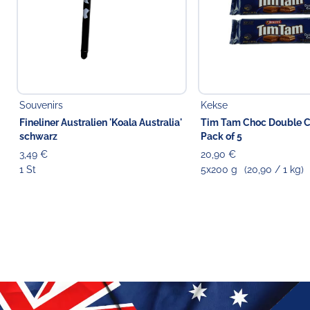
Souvenirs
Kekse
Fineliner Australien 'Koala Australia'
Tim Tam Choc Double C
schwarz
Pack of 5
3,49 €
20,90 €
1 St
5x200 g
(20,90 / 1 kg)