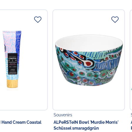
ttelunternehmer
 in der EU
Food GmbH
Souvenirs
 Hand Cream Coastal
ALPeRSTeIN Bowl 'Murdie Morris'
Schüssel smaragdgrün