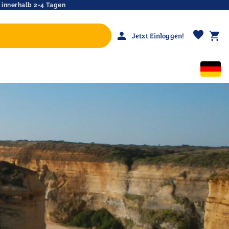
 innerhalb 2-4 Tagen
favorite
person
shopping_cart
Jetzt Einloggen!