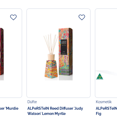
Höhe:
6.5 cm
Durchmesser:
11.5 cm
Spülmaschinenfest
Mikrowellengeeignet
Verantwortlicher Lebensmi
Verantwortliche Person
Choppy's Food & Non-
Koldingstr. 1B
22769 Hamburg
Deutschland
Düfte
Kosmetik
er 'Murdie
ALPeRSTeIN Reed Diffuser 'Judy
ALPeRSTeIN
Watson' Lemon Myrtle
Fig