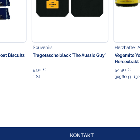
Souvenirs
Herzhafter A
oat Biscuits
Tragetasche black 'The Aussie Guy'
Vegemite Ye
Hefeextrakt 
9,90 €
54,90 €
1 St
3x560 g
(32
KONTAKT