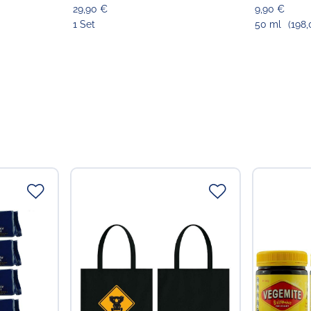
29,90 €
9,90 €
1 Set
50 ml
(198,