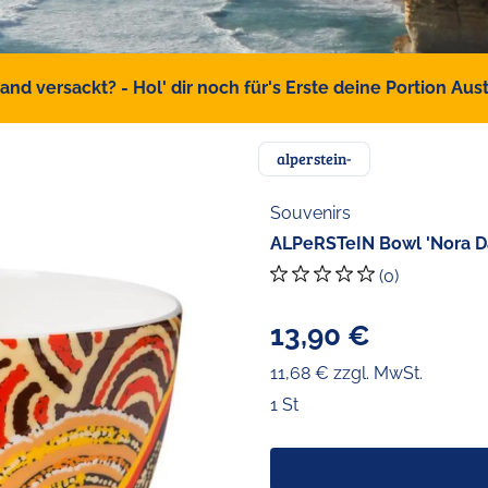
d versackt? - Hol' dir noch für's Erste deine Portion Austr
alperstein-
Souvenirs
ALPeRSTeIN Bowl 'Nora D
(0)
13,90 €
11,68 € zzgl. MwSt.
1 St