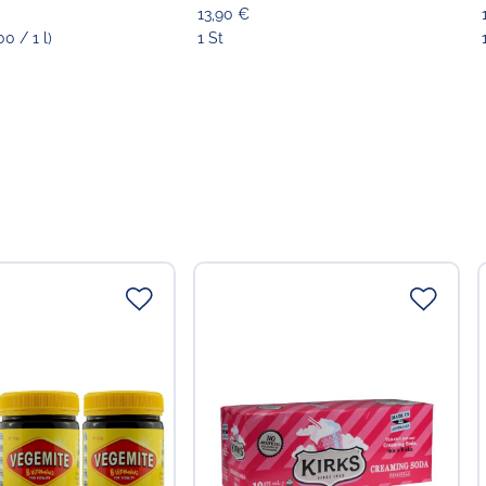
13,90 €
00 / 1 l)
1 St