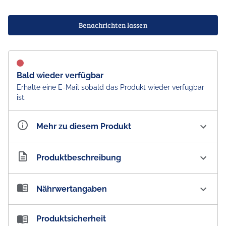
Benachrichten lassen
Bald wieder verfügbar
Erhalte eine E-Mail sobald das Produkt wieder verfügbar
ist.
Mehr zu diesem Produkt
Artikelnummer
AU100926
Produktbeschreibung
Bakers Finest Rsl Anzac Biscuits
Nährwertangaben
Australiens beliebtester Anzac Biscuit - Knusprige
goldene Haferflocken, Kokosnuss und ein Spritzer
Nährwertangaben:
Produktsicherheit