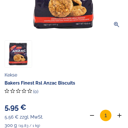
zoom_in
Kekse
Bakers Finest Rsl Anzac Biscuits
(0)
5,95 €
5,56 € zzgl. MwSt.
300 g
(19,83 / 1 kg)