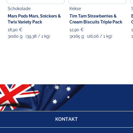
anderem glutenhaltigen Getreide enthalten.
Schokolade
Kekse
Mars Pods Mars, Snickers &
Tim Tam Strawberries &
Twix Variety Pack
Cream Biscuits Triple Pack
18,90 €
12,90 €
3x160 g
(39,38 / 1 kg)
3x165 g
(26,06 / 1 kg)
1
KONTAKT