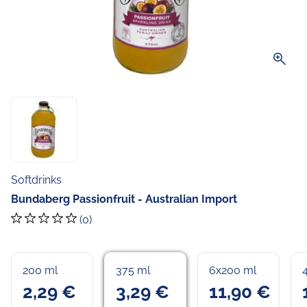
zoom_in
Softdrinks
Bundaberg Passionfruit - Australian Import
(0)
200 ml
375 ml
6x200 ml
2,29 €
3,29 €
11,90 €