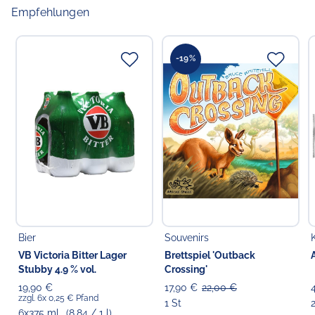
Empfehlungen
-19%
Bier
Souvenirs
VB Victoria Bitter Lager
Brettspiel 'Outback
Stubby 4.9 % vol.
Crossing'
19,90 €
17,90 €
22,00 €
zzgl. 6x 0,25 € Pfand
1 St
6x375 ml
(8,84 / 1 l)