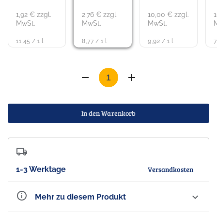
1,92 € zzgl.
2,76 € zzgl.
10,00 € zzgl.
1
MwSt.
MwSt.
MwSt.
11,45 / 1 l
8,77 / 1 l
9,92 / 1 l
7
In den Warenkorb
1-3 Werktage
Versandkosten
Mehr zu diesem Produkt