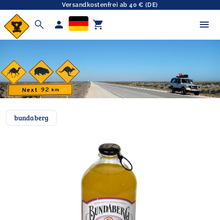
Versandkostenfrei ab 40 € (DE)
search
person
shopping_cart
bundaberg