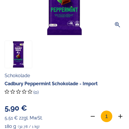
zoom_in
Schokolade
Cadbury Peppermint Schokolade - Import
(0)
5,90 €
5,51 € zzgl. MwSt.
180 g
(32,78 / 1 kg)