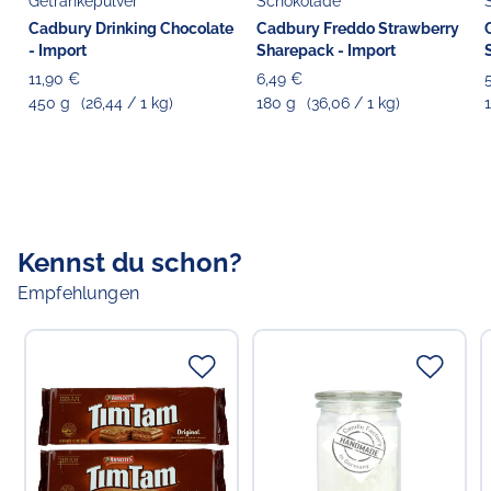
Getränkepulver
Schokolade
Cadbury Drinking Chocolate
Cadbury Freddo Strawberry
- Import
Sharepack - Import
11,90 €
6,49 €
450 g
(26,44 / 1 kg)
180 g
(36,06 / 1 kg)
Kennst du schon?
Empfehlungen