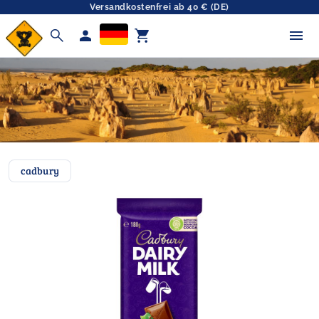
Versandkostenfrei ab 40 € (DE)
search
person
shopping_cart
cadbury