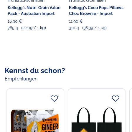
Frühstückscerialien
Frühstückscerialien
enthalten.
Kellogg's Nutri-Grain Value
Kellogg's Coco Pops Pillows
Pack - Australian Import
Choc Brownie - Import
Verantwortlicher Lebensmittelunternehmer
Choppy's Food & Non-Food GmbH
16,90 €
11,90 €
Koldingstr. 1B
765 g
(22,09 / 1 kg)
310 g
(38,39 / 1 kg)
22769 Hamburg
Kennst du schon?
Empfehlungen