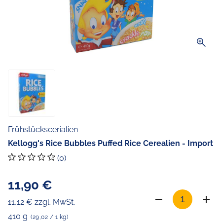
zoom_in
Frühstückscerialien
Kellogg's Rice Bubbles Puffed Rice Cerealien - Import
(0)
11,90 €
11,12 € zzgl. MwSt.
410 g
(29,02 / 1 kg)