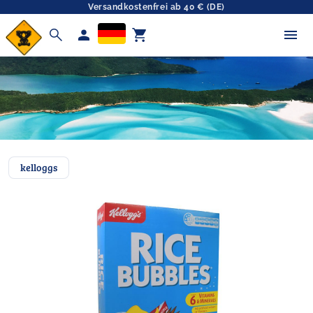
Versandkostenfrei ab 40 € (DE)
search
person
shopping_cart
kelloggs