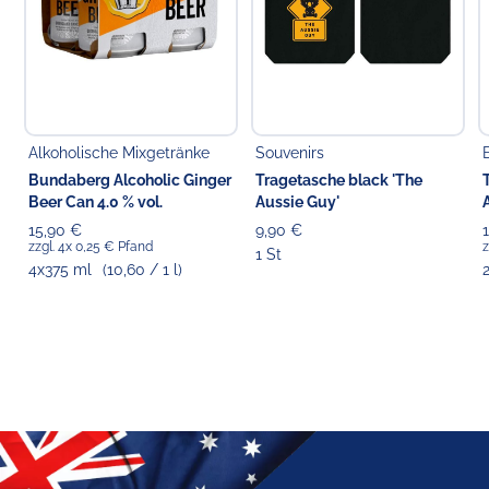
Alkoholische Mixgetränke
Souvenirs
Bundaberg Alcoholic Ginger
Tragetasche black 'The
Beer Can 4.0 % vol.
Aussie Guy'
15,90 €
9,90 €
zzgl. 4x 0,25 € Pfand
z
1 St
4x375 ml
(10,60 / 1 l)