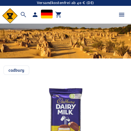
Versandkostenfrei ab 40 € (DE)
search
person
shopping_cart
cadbury