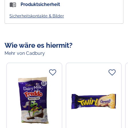
Cadbury Dairy Milk Slices Vanilla Passionfruit mit
Nährwertangaben:
Produktsicherheit
Milchschokolade, Gelee mit Passionsfruchtgeschmack
Portionen pro Packung: 7.2 / Menge pro Portion: 25 g
und Creme mit Vanillegeschmack.
Sicherheitskontakte & Bilder
pro
% RM* pro
pro 100 g
Portion
Portion
Zutaten
: Voll
milch
, Zucker, Kakaobutter, Kakaomasse,
Brennwert
515 kJ /
13 %
2060 kJ /
Milch
feststoffe, Invertzucker, Glukosesirup, pflanzliches
123 kcal
490 kcal
Fett, Emulgatoren (
Soja
lecithin, 476,
Sonnenblumenlecithin), Geliermittel (440),
Wie wäre es hiermit?
Eiweiß
1.3 g
6 %
5.2 g
Säureregulatoren (330, 331, 450), Aromen
Mehr von Cadbury
Fett, davon
6.2 g
20 %
25.0 g
- gesättigte
3.7 g
36 %
14.8 g
Fettsäuren
Verantwortlicher Lebensmittelunternehmer
Choppy's Food & Non-Food GmbH
Kohlenhydrate,
15.1 g
11 %
60.5 g
Koldingstr. 1B
davon
22769 Hamburg
- Zucker
14.2 g
32 %
56.7 g
Salz
0.05 g
3 %
0.20 g
*RM: Referenzmenge für einen durchschnittlichen
Erwachsenen (8400 kJ / 2000 kcal).
Allergiehinweis:
Enthält Milch und Soja.