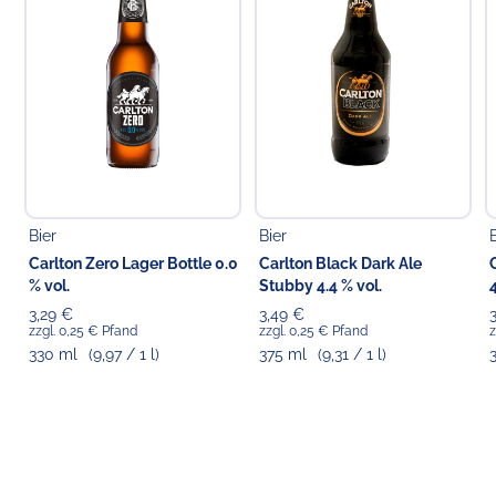
Choppy's Food & Non-Food GmbH
Koldingstr. 1B
22769 Hamburg
Bier
Bier
Carlton Zero Lager Bottle 0.0
Carlton Black Dark Ale
% vol.
Stubby 4.4 % vol.
4
3,29 €
3,49 €
zzgl. 0,25 € Pfand
zzgl. 0,25 € Pfand
z
330 ml
(9,97 / 1 l)
375 ml
(9,31 / 1 l)