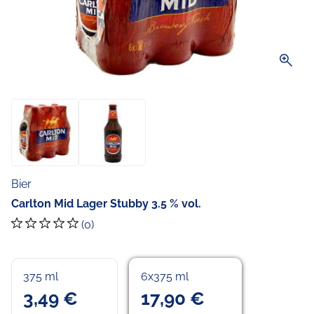
zoom_in
Bier
Carlton Mid Lager Stubby 3.5 % vol.
(0)
375 ml
6x375 ml
3,49 €
17,90 €