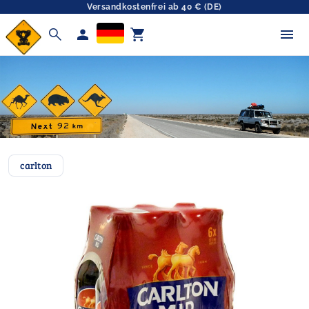
Versandkostenfrei ab 40 € (DE)
search
person
shopping_cart
carlton