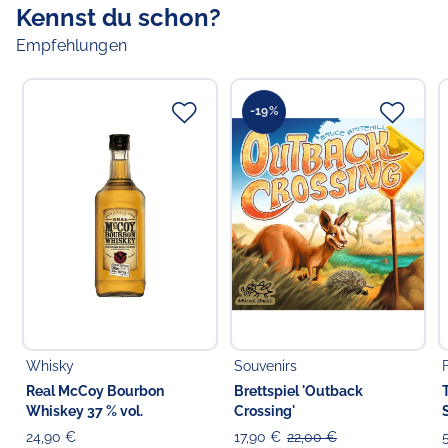
Kennst du schon?
Empfehlungen
-19%
Whisky
Souvenirs
Real McCoy Bourbon
Brettspiel 'Outback
Whiskey 37 % vol.
Crossing'
24,90 €
17,90 €
22,00 €