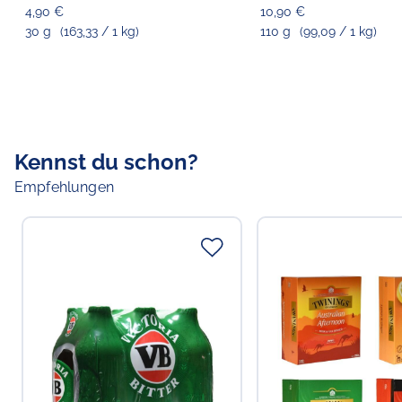
4,90 €
10,90 €
30 g
(163,33 / 1 kg)
110 g
(99,09 / 1 kg)
Kennst du schon?
Empfehlungen