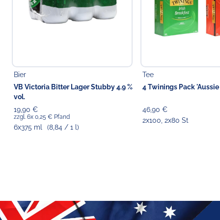
Bier
Tee
VB Victoria Bitter Lager Stubby 4.9 %
4 Twinings Pack 'Aussie
vol.
19,90 €
46,90 €
zzgl. 6x 0,25 € Pfand
2x100, 2x80 St
6x375 ml
(8,84 / 1 l)