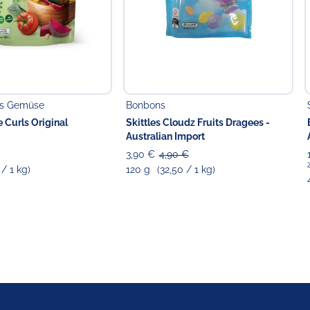
es Gemüse
Bonbons
 Curls Original
Skittles Cloudz Fruits Dragees -
Australian Import
3,90 €
4,90 €
 / 1 kg)
120 g
(32,50 / 1 kg)