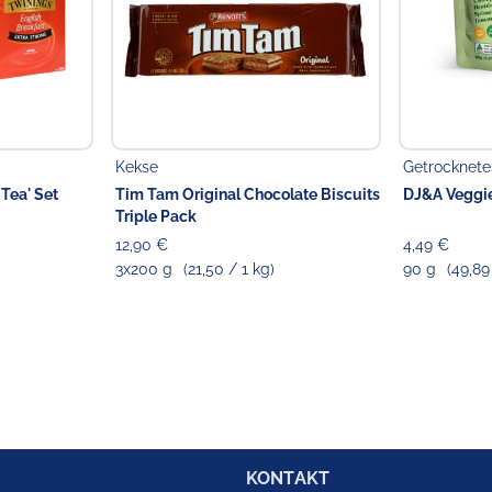
Kekse
Getrocknet
 Tea' Set
Tim Tam Original Chocolate Biscuits
DJ&A Veggie
Triple Pack
12,90 €
4,49 €
3x200 g
(21,50 / 1 kg)
90 g
(49,89
KONTAKT