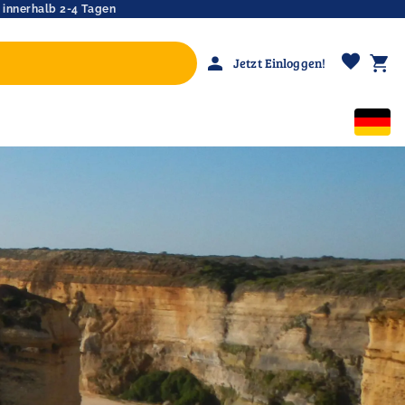
 innerhalb 2-4 Tagen
favorite
person
shopping_cart
Jetzt Einloggen!