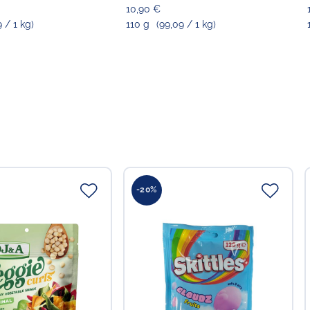
10,90 €
ttelunternehmer
9 / 1 kg)
110 g
(99,09 / 1 kg)
Food GmbH
-20%