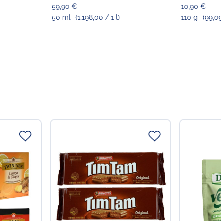
59,90 €
10,90 €
Verantwortlicher Lebensmi
50 ml
(1.198,00 / 1 l)
110 g
(99,0
Choppy's Food & Non-
Koldingstr. 1B
22769 Hamburg