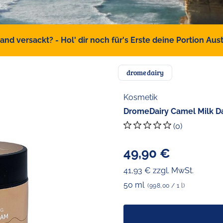
d versackt? - Hol' dir noch für's Erste deine Portion Austr
dromedairy
Kosmetik
DromeDairy Camel Milk D
(0)
49,90 €
41,93 € zzgl. MwSt.
50 ml
(998,00 / 1 l)