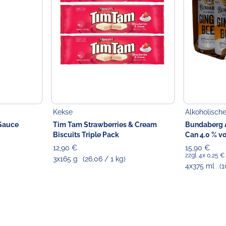
Kekse
Alkoholisch
Sauce
Tim Tam Strawberries & Cream
Bundaberg A
Biscuits Triple Pack
Can 4.0 % vo
12,90 €
15,90 €
zzgl. 4x 0,25 
3x165 g
(26,06 / 1 kg)
4x375 ml
(1