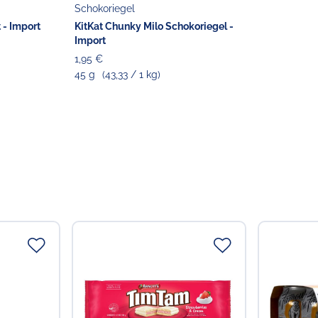
Schokoriegel
 - Import
KitKat Chunky Milo Schokoriegel -
Import
1,95 €
45 g
(43,33 / 1 kg)