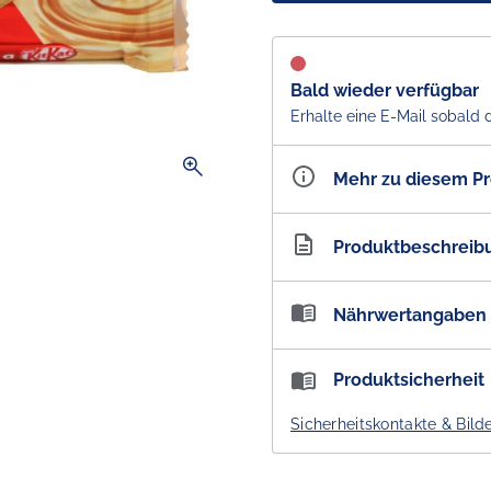
Bald wieder verfügbar
Erhalte eine E-Mail sobald 
zoom_in
Mehr zu diesem P
Artikelnummer
AU10
Produktbeschreib
KitKat Gold karamellisier
Nährwertangaben
Import
Zutaten:
Zucker, pflanzlich
Nährwertangaben:
Produktsicherheit
Weizen
mehl, Emulgatoren 
Portionen pro Packung: 2 /
Glukosesirup, Aromen, Hefe
Sicherheitskontakte & Bild
Enthält: Weiße Schokolade
Energie
Eiweiß