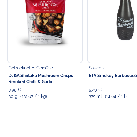
Getrocknetes Gemüse
Saucen
DJ&A Shiitake Mushroom Crisps
ETA Smokey Barbecue 
Smoked Chilli & Garlic
3,95 €
5,49 €
30 g
(131,67 / 1 kg)
375 ml
(14,64 / 1 l)