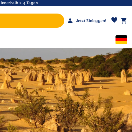
 innerhalb 2-4 Tagen
favorite
person
shopping_cart
Jetzt Einloggen!