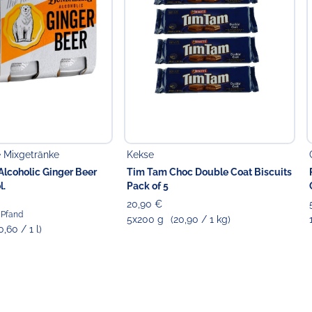
e Mixgetränke
Kekse
lcoholic Ginger Beer
Tim Tam Choc Double Coat Biscuits
l.
Pack of 5
20,90 €
€ Pfand
5x200 g
(20,90 / 1 kg)
0,60 / 1 l)