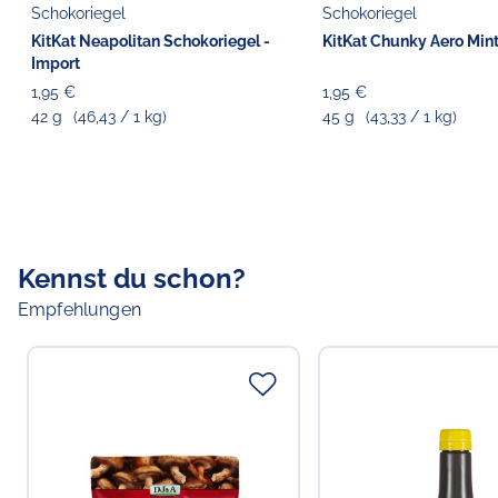
Schokoriegel
Schokoriegel
KitKat Neapolitan Schokoriegel -
KitKat Chunky Aero Mint
Import
1,95 €
1,95 €
42 g
(46,43 / 1 kg)
45 g
(43,33 / 1 kg)
Kennst du schon?
Empfehlungen