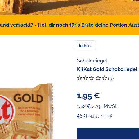
d versackt? - Hol' dir noch für's Erste deine Portion Austr
kitkat
Schokoriegel
KitKat Gold Schokoriegel 
(0)
1,95 €
1,82 € zzgl. MwSt.
45 g
(43,33 / 1 kg)