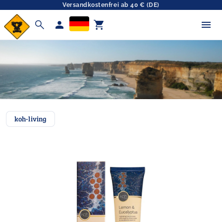
Versandkostenfrei ab 40 € (DE)
search
person
shopping_cart
koh-living