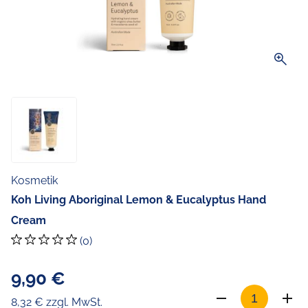
zoom_in
Kosmetik
Koh Living Aboriginal Lemon & Eucalyptus Hand
Cream
(0)
9,90 €
8,32 € zzgl. MwSt.