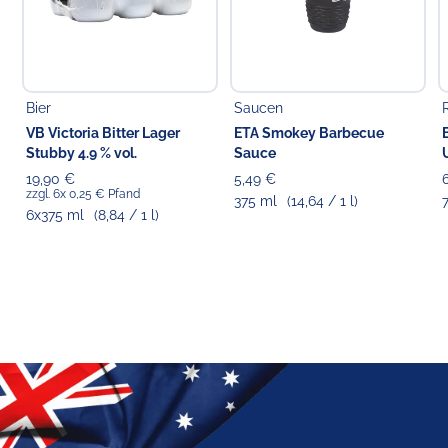
Bier
Saucen
VB Victoria Bitter Lager
ETA Smokey Barbecue
Stubby 4.9 % vol.
Sauce
19,90 €
5,49 €
zzgl. 6x 0,25 € Pfand
375 ml
(14,64 / 1 l)
6x375 ml
(8,84 / 1 l)