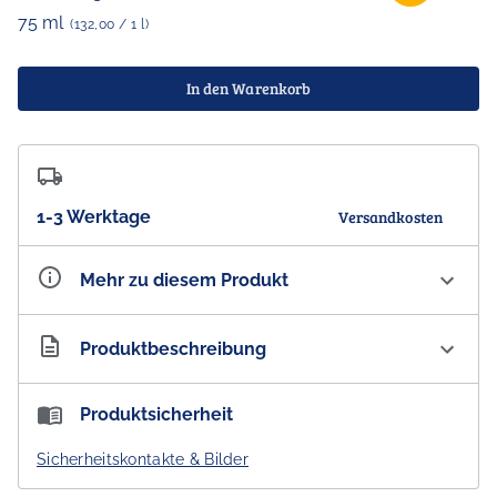
75 ml
(132,00 / 1 l)
In den Warenkorb
1-3 Werktage
Versandkosten
Mehr zu diesem Produkt
Artikelnummer
AU300439
Produktbeschreibung
Koh Living Aboriginal Lemon & Eucalyptus Hand Cream
Produktsicherheit
Zitrone & Eukalyptus – Zart duftend mit Kopfnoten von
Sicherheitskontakte & Bilder
Zitronengras, Rosmarin und Eukalyptus.