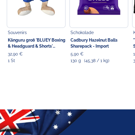
Souvenirs
Schokolade
Känguru groß 'BLUEY Boxing
Cadbury Hazelnut Balls
& Headguard & Shorts'
Sharepack - Import
Stofftier blau, 42 cm
32,90 €
5,90 €
1 St
130 g
(45,38 / 1 kg)