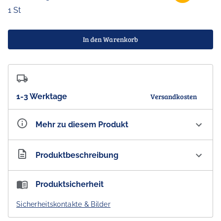
1 St
In den Warenkorb
1-3 Werktage
Versandkosten
Mehr zu diesem Produkt
Artikelnummer
AU300287
Produktbeschreibung
Koh Living Aboriginal Tealight Candle Holder 'Seven
Produktsicherheit
Sisters'
Sicherheitskontakte & Bilder
- DESIGNED IN AUSTRALIA -