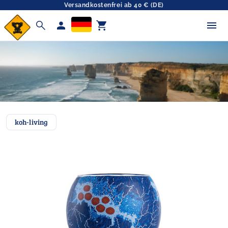
Versandkostenfrei ab 40 € (DE)
search
person
shopping_cart
koh-living