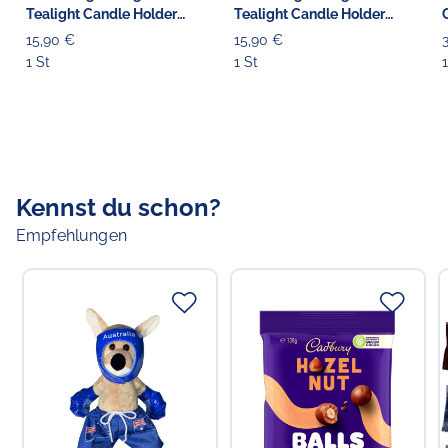
Tealight Candle Holder
Tealight Candle Holder
'Great Barrier Reef Utopia'
'Turtle'
15,90 €
15,90 €
1 St
1 St
1
Kennst du schon?
Empfehlungen