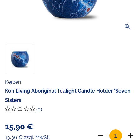
zoom_in
Kerzen
Koh Living Aboriginal Tealight Candle Holder 'Seven
Sisters'
(0)
15,90 €
13,36 € zzgl. MwSt.