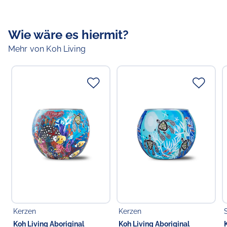
Größe:
Motiv:
Bush Flowers Blooming
Wie wäre es hiermit?
Mehr von Koh Living
Verantwortlicher Lebensmittelunternehmer
Verantwortliche Person in der EU
Choppy's Food & Non-Food GmbH
Koldingstr. 1B
22769 Hamburg
Deutschland
Kerzen
Kerzen
Koh Living Aboriginal
Koh Living Aboriginal