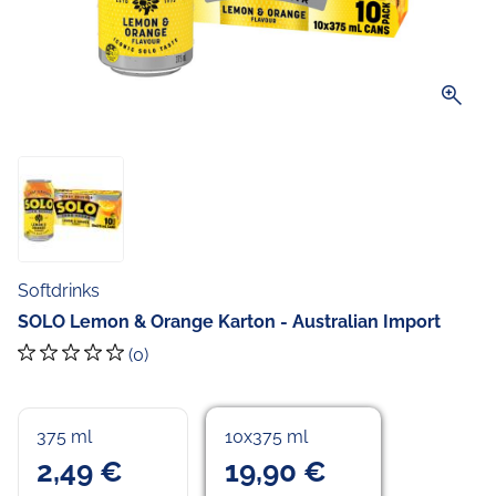
zoom_in
Softdrinks
SOLO Lemon & Orange Karton - Australian Import
(0)
375 ml
10x375 ml
2,49 €
19,90 €