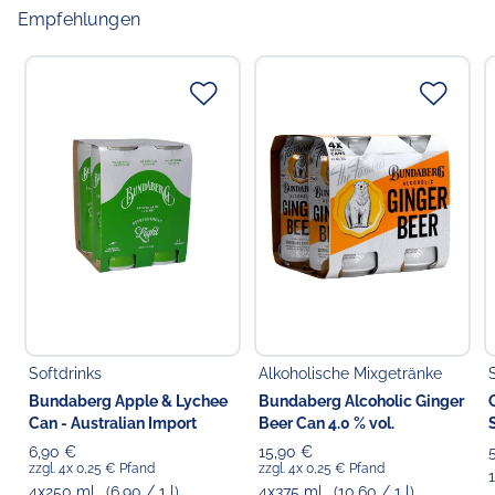
Empfehlungen
Softdrinks
Alkoholische Mixgetränke
Bundaberg Apple & Lychee
Bundaberg Alcoholic Ginger
Can - Australian Import
Beer Can 4.0 % vol.
6,90 €
15,90 €
zzgl. 4x 0,25 € Pfand
zzgl. 4x 0,25 € Pfand
4x250 ml
(6,90 / 1 l)
4x375 ml
(10,60 / 1 l)