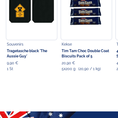
Souvenirs
Kekse
Tragetasche black 'The
Tim Tam Choc Double Coat
Aussie Guy'
Biscuits Pack of 5
9,90 €
20,90 €
1 St
5x200 g
(20,90 / 1 kg)