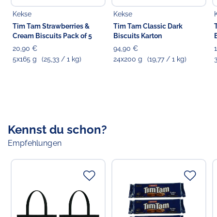
Pflanzenöl (enthält
Soja
), Zuckerrübensirup,
Enthält glutenhaltiges Getreide, Milch, Soja.
Kekse
Kekse
Kakaopulver, Farbstoffe (Karamell III, Karamell I), Murray
Kann Spuren von Eiern, Erdnüssen, Sesam und
River Salt (0.2 %), Salz, Backtriebmittel, Emulgator
Tim Tam Strawberries &
Tim Tam Classic Dark
Schalenfrüchten enthalten.
(
Soja
lecithin), natürliches Aroma
Cream Biscuits Pack of 5
Biscuits Karton
20,90 €
94,90 €
5x165 g
(25,33 / 1 kg)
24x200 g
(19,77 / 1 kg)
Verantwortlicher Lebensmittelunternehmer
Choppy's Food & Non-Food GmbH
Koldingstr. 1B
22769 Hamburg
Kennst du schon?
Empfehlungen