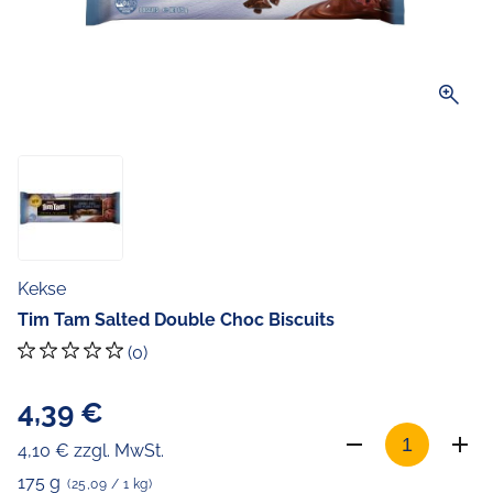
zoom_in
Kekse
Tim Tam Salted Double Choc Biscuits
(0)
4,39 €
4,10 € zzgl. MwSt.
175 g
(25,09 / 1 kg)