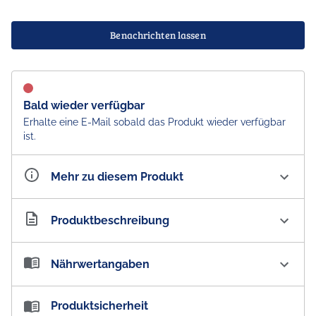
Benachrichten lassen
Bald wieder verfügbar
Erhalte eine E-Mail sobald das Produkt wieder verfügbar
ist.
Mehr zu diesem Produkt
Artikelnummer
AU100619
Produktbeschreibung
Tim Tam Salted Double Choc Biscuits Schokokekse
Nährwertangaben
Bite - Sip - Slam
Nährwertangaben:
Produktsicherheit