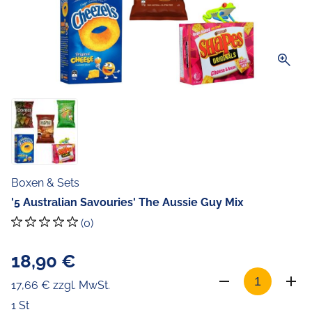
zoom_in
Boxen & Sets
'5 Australian Savouries' The Aussie Guy Mix
(0)
18,90 €
17,66 € zzgl. MwSt.
1 St