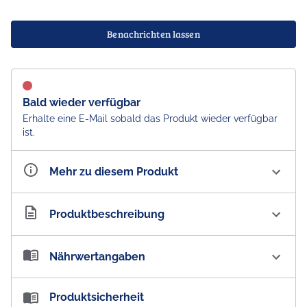
Benachrichten lassen
Bald wieder verfügbar
Erhalte eine E-Mail sobald das Produkt wieder verfügbar
ist.
Mehr zu diesem Produkt
Artikelnummer
AU200363
Produktbeschreibung
'5 Australian Savouries' The Aussie Guy Mix
Nährwertangaben
Cheezels Original Cheese Snacks Box
Nährwertangaben:
Produktsicherheit