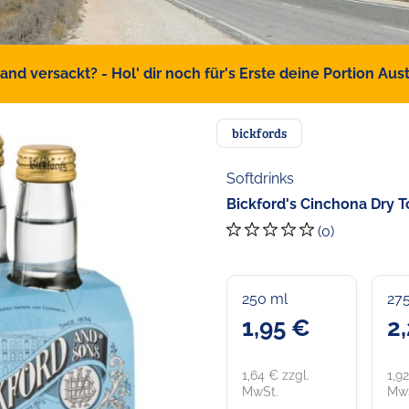
d versackt? - Hol' dir noch für's Erste deine Portion Austr
bickfords
Softdrinks
Bickford's Cinchona Dry T
(0)
250 ml
27
1,95 €
2
1,64 € zzgl.
1,9
MwSt.
MwS