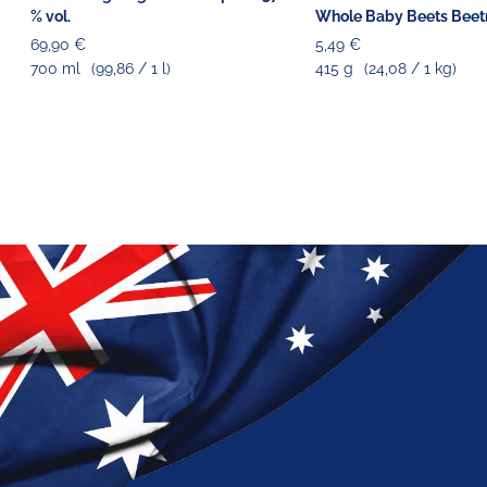
% vol.
Whole Baby Beets Beet
69,90 €
5,49 €
700 ml
(99,86 / 1 l)
415 g
(24,08 / 1 kg)