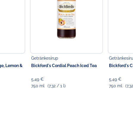
Verantwortlicher Lebensmi
Choppy's Food & Non-
Koldingstr. 1B
22769 Hamburg
Getränkesirup
Getränkesir
nge, Lemon &
Bickford's Cordial Peach Iced Tea
Bickford's 
5,49 €
5,49 €
750 ml
(7,32 / 1 l)
750 ml
(7,32