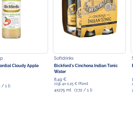
ttelunternehmer
Food GmbH
up
Softdrinks
Cordial Cloudy Apple
Bickford's Cinchona Indian Tonic
Water
8,49 €
zzgl. 4x 0,25 € Pfand
 / 1 l)
4x275 ml
(7,72 / 1 l)