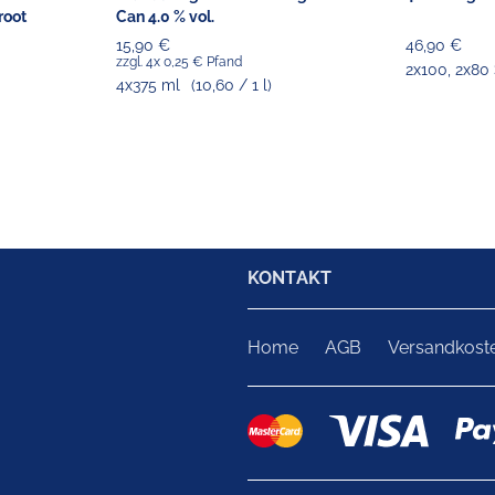
root
Can 4.0 % vol.
15,90 €
46,90 €
zzgl. 4x 0,25 € Pfand
2x100, 2x80 
4x375 ml
(10,60 / 1 l)
KONTAKT
Home
AGB
Versandkost