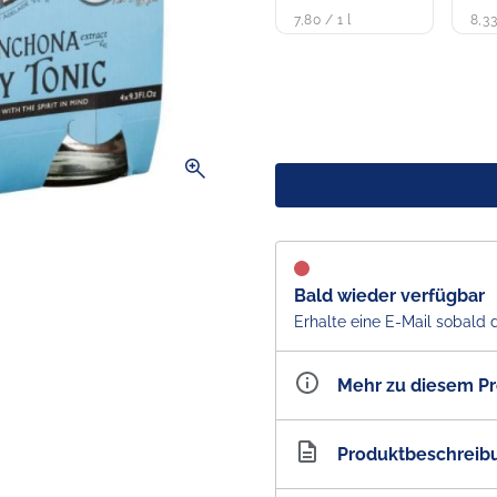
7,80 / 1 l
8,33
zoom_in
Bald wieder verfügbar
Erhalte eine E-Mail sobald 
Mehr zu diesem P
Artikelnummer
AU2
Produktbeschreib