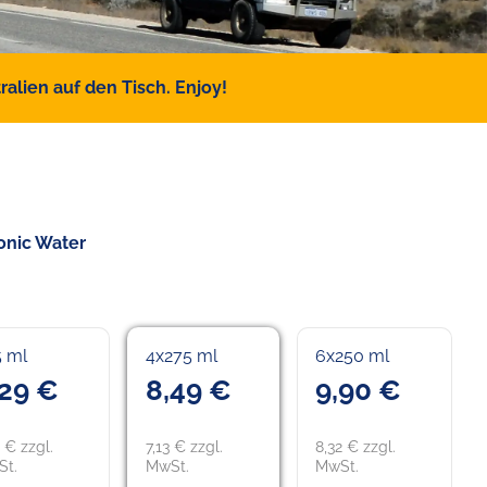
alien auf den Tisch. Enjoy!
onic Water
5 ml
4x275 ml
6x250 ml
,29 €
8,49 €
9,90 €
2 € zzgl.
7,13 € zzgl.
8,32 € zzgl.
t.
MwSt.
MwSt.