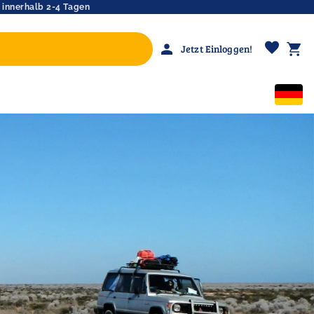
 innerhalb 2-4 Tagen
favorite
person
shopping_cart
Jetzt Einloggen!