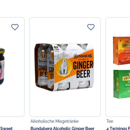
Alkoholische Mixgetränke
Tee
n Sweet
Bundaberg Alcoholic Ginger Beer
4 Twinings P