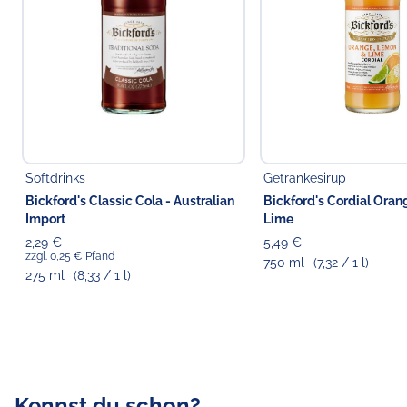
Softdrinks
Getränkesirup
Bickford's Classic Cola - Australian
Bickford's Cordial Ora
Import
Lime
2,29 €
5,49 €
zzgl. 0,25 € Pfand
750 ml
(7,32 / 1 l)
275 ml
(8,33 / 1 l)
Kennst du schon?