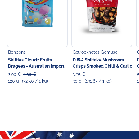
Bonbons
Getrocknetes Gemüse
Skittles Cloudz Fruits
DJ&A Shiitake Mushroom
Dragees - Australian Import
Crisps Smoked Chilli & Garlic
3,90 €
4,90 €
3,95 €
120 g
(32,50 / 1 kg)
30 g
(131,67 / 1 kg)