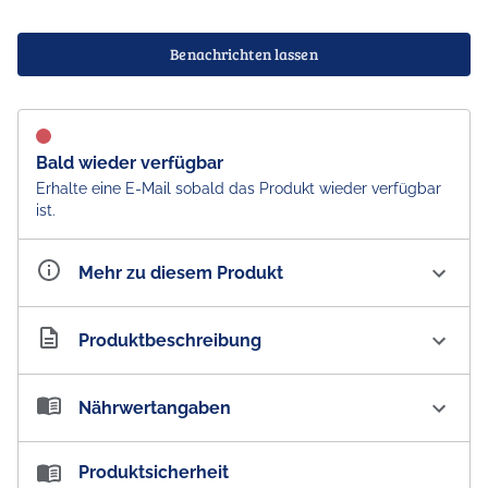
Benachrichten lassen
Bald wieder verfügbar
Erhalte eine E-Mail sobald das Produkt wieder verfügbar
ist.
Mehr zu diesem Produkt
Artikelnummer
AU101193
Produktbeschreibung
KitKat Honeycomb Buzz Schokolade - Import
Nährwertangaben
HAVE A BREAK, HAVE A KITKAT.
Nährwertangaben:
Produktsicherheit