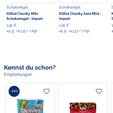
Koldingstr. 1B
22769 Hamburg
Schokoriegel
Schokoriegel
KitKat Chunky Milo
KitKat Chunky Aero Mint -
Schokoriegel - Import
Import
1,95 €
1,95 €
45 g
(43,33 / 1 kg)
45 g
(43,33 / 1 kg)
Kennst du schon?
Empfehlungen
-20%