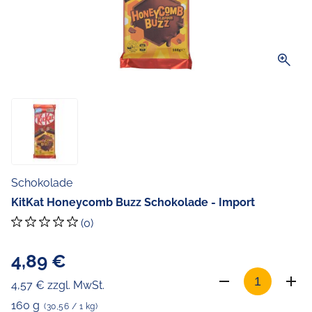
zoom_in
Schokolade
KitKat Honeycomb Buzz Schokolade - Import
(0)
4,89 €
4,57 € zzgl. MwSt.
160 g
(30,56 / 1 kg)