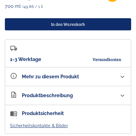
700 ml
(49,86 / 1 l)
In den Warenkorb
1-3 Werktage
Versandkosten
Mehr zu diesem Produkt
Artikelnummer
AU101925
Produktbeschreibung
Real McCoy Buttered Popcorn Whiskey Liqueur 30 %
Produktsicherheit
vol.
Sicherheitskontakte & Bilder
Snackbar trifft auf Kneipe.