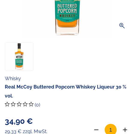
zoom_in
Whisky
Real McCoy Buttered Popcorn Whiskey Liqueur 30 %
vol.
(0)
34,90 €
29,33 € zzgl. MwSt.