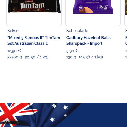
Kekse
Schokolade
"Mixed 3 Famous II" TimTam
Cadbury Hazelnut Balls
Set Australian Classic
Sharepack - Import
12,90 €
5,90 €
3x200 g
(21,50 / 1 kg)
130 g
(45,38 / 1 kg)
1