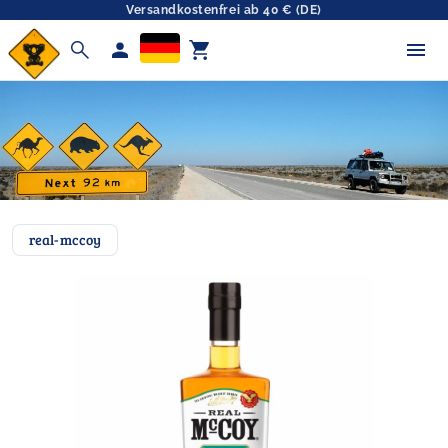
Versandkostenfrei ab 40 € (DE)
search
person
shopping_cart
real-mccoy