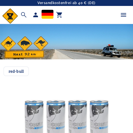
Versandkostenfrei ab 40 € (DE)
search
person
shopping_cart
red-bull