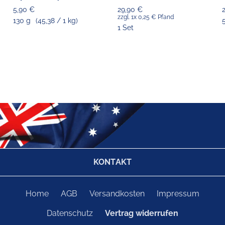
5,90 €
29,90 €
zzgl. 1x 0,25 € Pfand
130 g
(45,38 / 1 kg)
1 Set
KONTAKT
Home
AGB
Versandkosten
Impressum
Datenschutz
Vertrag widerrufen