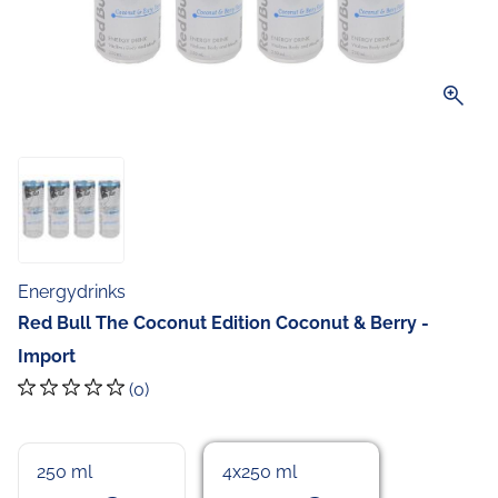
zoom_in
Energydrinks
Red Bull The Coconut Edition Coconut & Berry -
Import
(0)
250 ml
4x250 ml