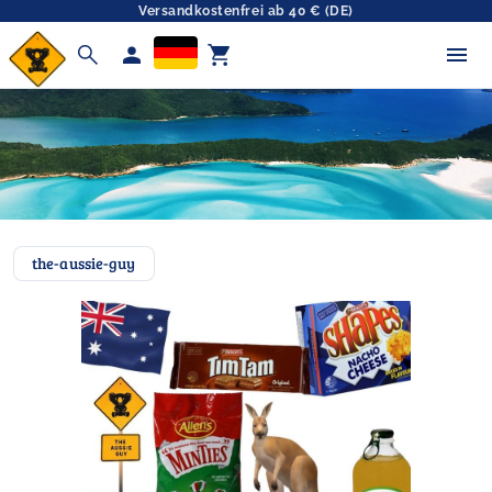
Versandkostenfrei ab 40 € (DE)
search
person
shopping_cart
the-aussie-guy