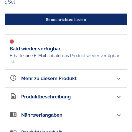
1 Set
Benachrichten lassen
Bald wieder verfügbar
Erhalte eine E-Mail sobald das Produkt wieder verfügbar
ist.
Mehr zu diesem Produkt
Artikelnummer
AU200353
Produktbeschreibung
The Aussie Guy - Australian Starter Set
Nährwertangaben
Gönn Dir oder Deinen Lieben das neue Starterpaket
australischer Must-Have Originalprodukte vom Aussie
Nährwertangaben
: