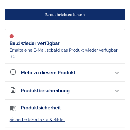
Benachrichten lassen
Bald wieder verfügbar
Erhalte eine E-Mail sobald das Produkt wieder verfügbar
ist.
Mehr zu diesem Produkt
Artikelnummer
AU300155
Produktbeschreibung
ALPeRSTeIN DeSIGNS Hand Cream Finger Lime
Produktsicherheit
Finger Lime Handcreme mit Ziegenmilch, Shea Butter
Sicherheitskontakte & Bilder
und Arganöl.