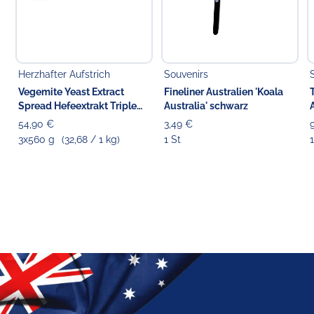
Herzhafter Aufstrich
Souvenirs
Vegemite Yeast Extract
Fineliner Australien 'Koala
Spread Hefeextrakt Triple
Australia' schwarz
Pack
54,90 €
3,49 €
3x560 g
(32,68 / 1 kg)
1 St
1