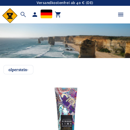
Versandkostenfrei ab 40 € (DE)
search
person
shopping_cart
alperstein-