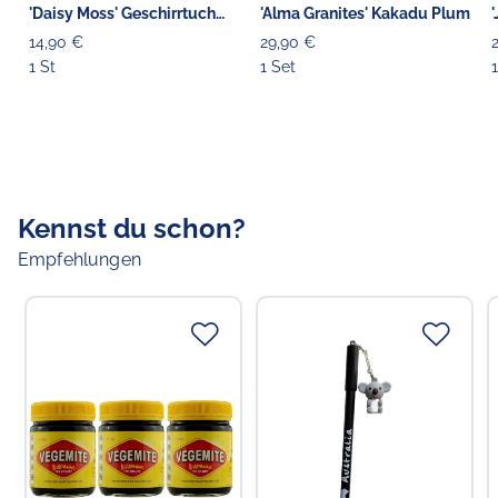
'Daisy Moss' Geschirrtuch
'Alma Granites' Kakadu Plum
purpur/gelb
14,90 €
29,90 €
1 St
1 Set
Kennst du schon?
Empfehlungen