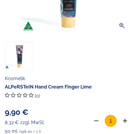
zoom_in
Kosmetik
ALPeRSTeIN Hand Cream Finger Lime
(0)
9,90 €
8,32 € zzgl. MwSt.
50 ml
(198,00 / 1 l)