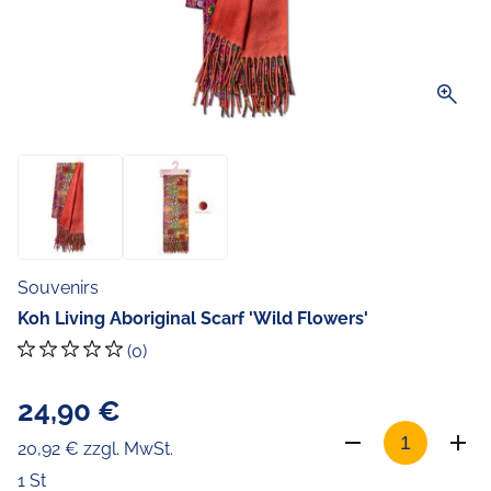
zoom_in
Souvenirs
Koh Living Aboriginal Scarf 'Wild Flowers'
(0)
24,90 €
20,92 € zzgl. MwSt.
1 St