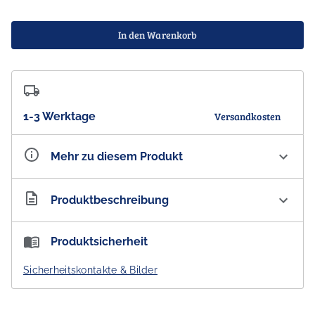
In den Warenkorb
1-3 Werktage
Versandkosten
Mehr zu diesem Produkt
Artikelnummer
AU300454
Produktbeschreibung
Koh Living Aboriginal Scarf 'Wild Flowers' Schal, 65 x
Produktsicherheit
175 cm
Sicherheitskontakte & Bilder
Hülle dich mit diesem Schal
Aboriginal Wildflower
in
die Schönheit der australischen Natur.
Dieser lange, weiche und kuschelige Schal ist mit