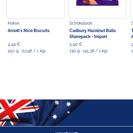
Kekse
Schokolade
Arnott's Nice Biscuits
Cadbury Hazelnut Balls
Sharepack - Import
4,49 €
5,90 €
250 g
(17,96 / 1 kg)
130 g
(45,38 / 1 kg)
1