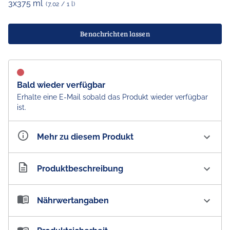
3x375 ml
(7,02 / 1 l)
Benachrichten lassen
Bald wieder verfügbar
Erhalte eine E-Mail sobald das Produkt wieder verfügbar
ist.
Mehr zu diesem Produkt
Artikelnummer
AU200206
Produktbeschreibung
UDL Vodka Premix Passionfruit Can 4.0 % vol. Triple
Nährwertangaben
Pack
UDLs - Real Aussie Originals! Real Aussie Favourites!
Nährwertangaben: