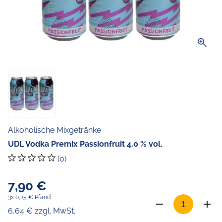
zoom_in
Alkoholische Mixgetränke
UDL Vodka Premix Passionfruit 4.0 % vol.
(0)
7,90 €
3x 0,25 € Pfand
6,64 € zzgl. MwSt.