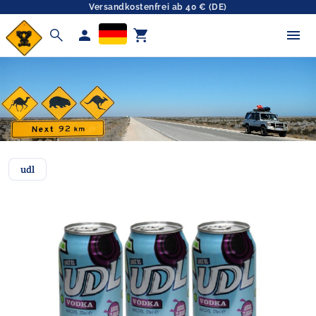
Versandkostenfrei ab 40 € (DE)
search
person
shopping_cart
udl