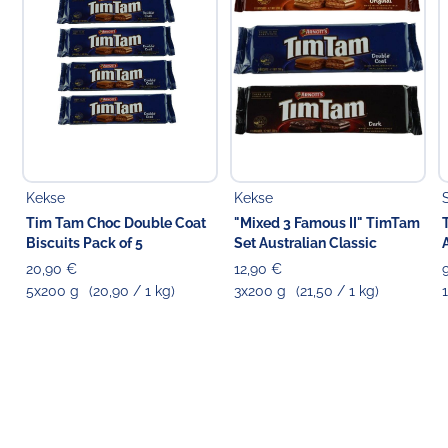
Kekse
Kekse
Tim Tam Choc Double Coat
"Mixed 3 Famous II" TimTam
Biscuits Pack of 5
Set Australian Classic
20,90 €
12,90 €
5x200 g
(20,90 / 1 kg)
3x200 g
(21,50 / 1 kg)
1