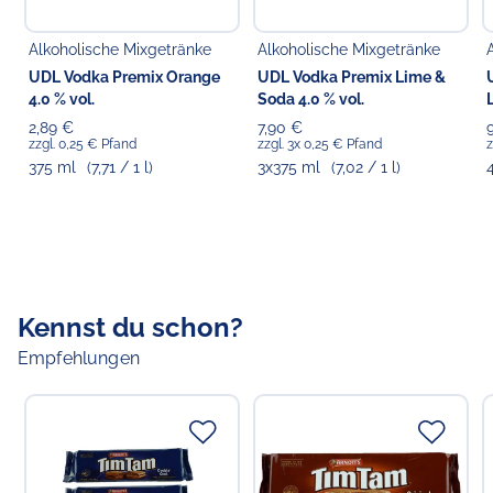
Alkoholische Mixgetränke
Alkoholische Mixgetränke
Verantwortlicher Lebensmittelunternehmer
UDL Vodka Premix Orange
UDL Vodka Premix Lime &
Choppy's Food & Non-Food GmbH
4.0 % vol.
Soda 4.0 % vol.
Koldingstr. 1B
22769 Hamburg
2,89 €
7,90 €
zzgl. 0,25 € Pfand
zzgl. 3x 0,25 € Pfand
z
375 ml
(7,71 / 1 l)
3x375 ml
(7,02 / 1 l)
Kennst du schon?
Empfehlungen